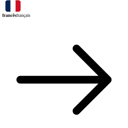
francês
français