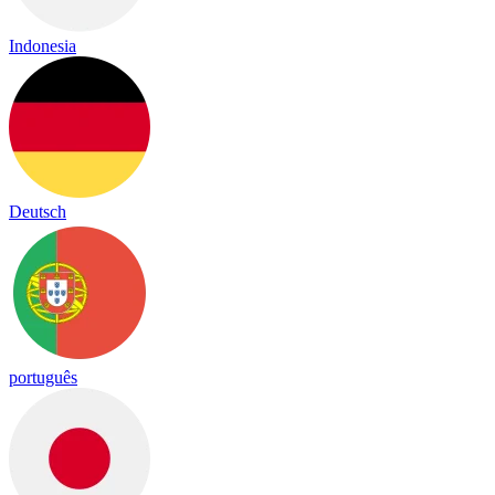
Indonesia
Deutsch
português