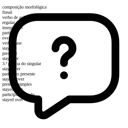
composição morfológica
frasal
verbo de ação
regular
inseparável
partícula
over
verbo base
stay
presente
stay over
3.ª pessoa do singular
stays over
particípio presente
staying over
pretérito simples
stayed over
particípio passado
stayed over