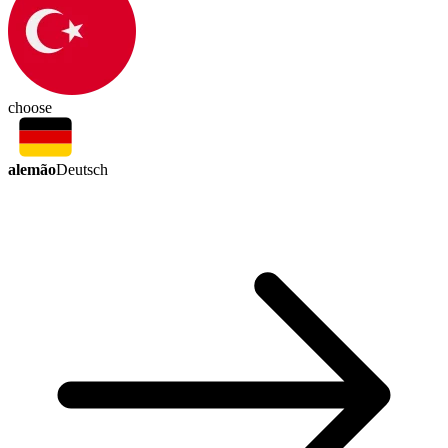
choose
alemão
Deutsch