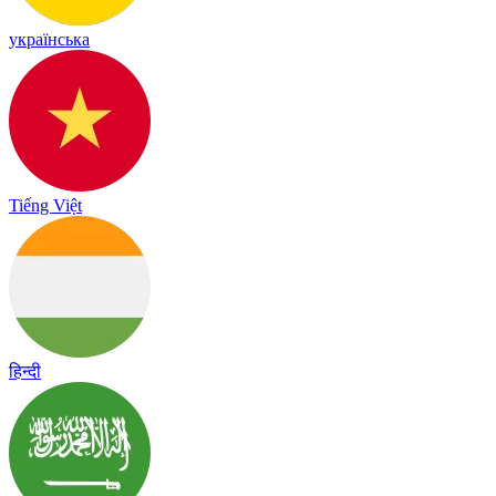
українська
Tiếng Việt
हिन्दी