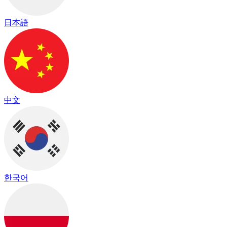
日本語
中文
한국어