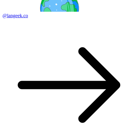
@langeek.co