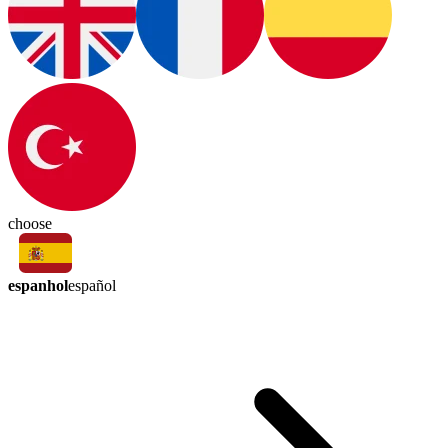
choose
espanhol
español