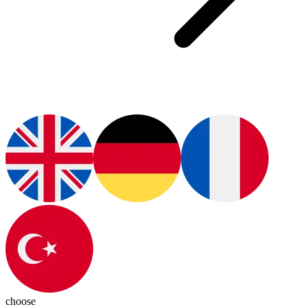
choose