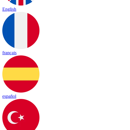
English
français
español