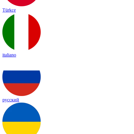
Türkçe
italiano
русский