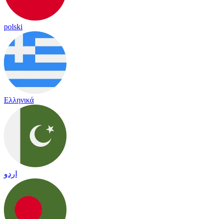
polski
Ελληνικά
اردو