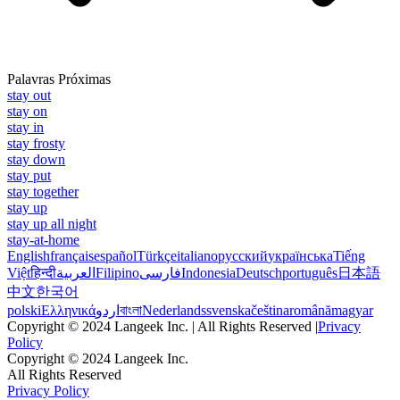
Palavras Próximas
stay out
stay on
stay in
stay frosty
stay down
stay put
stay together
stay up
stay up all night
stay-at-home
English
français
español
Türkçe
italiano
русский
українська
Tiếng
Việt
हिन्दी
العربية
Filipino
فارسی
Indonesia
Deutsch
português
日本語
中文
한국어
polski
Ελληνικά
اردو
বাংলা
Nederlands
svenska
čeština
română
magyar
Copyright © 2024 Langeek Inc. | All Rights Reserved |
Privacy
Policy
Copyright © 2024 Langeek Inc.
All Rights Reserved
Privacy Policy