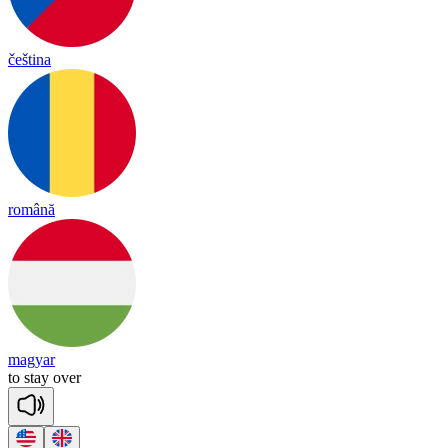
čeština
română
magyar
to
stay
o
ver