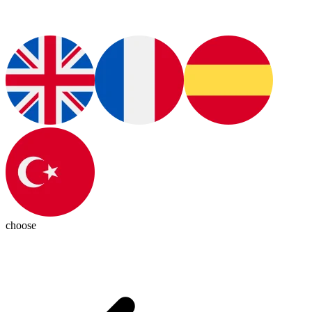
choose