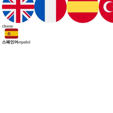
choose
스페인어
español