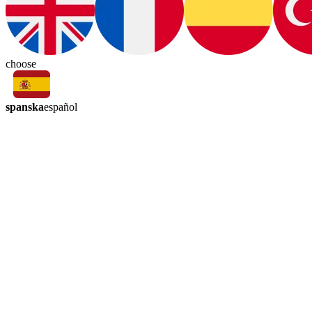
choose
spanska
español