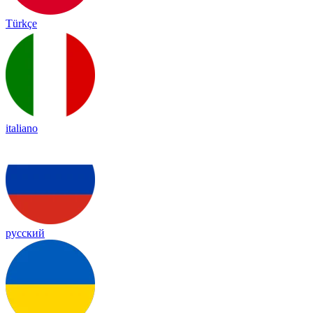
Türkçe
italiano
русский