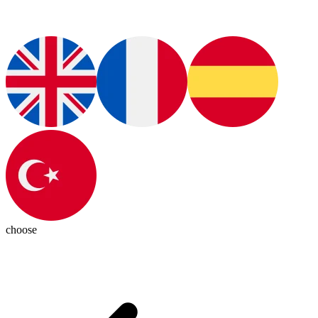
choose