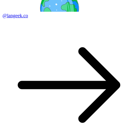
@langeek.co