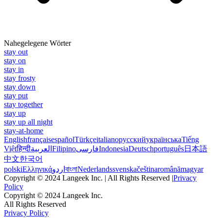
Nahegelegene Wörter
stay out
stay on
stay in
stay frosty
stay down
stay put
stay together
stay up
stay up all night
stay-at-home
English
français
español
Türkçe
italiano
русский
українська
Tiếng
Việt
हिन्दी
العربية
Filipino
فارسی
Indonesia
Deutsch
português
日本語
中文
한국어
polski
Ελληνικά
اردو
বাংলা
Nederlands
svenska
čeština
română
magyar
Copyright © 2024 Langeek Inc. | All Rights Reserved |
Privacy
Policy
Copyright © 2024 Langeek Inc.
All Rights Reserved
Privacy Policy