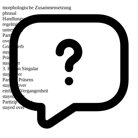
morphologische Zusammensetzung
phrasal
Handlungsverb
regelmäßig
untrennbar
Partikel
over
Grundverb
stay
Präsens
stay over
3. Person Singular
stays over
Partizip Präsens
staying over
einfache Vergangenheit
stayed over
Partizip Perfekt
stayed over