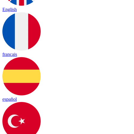
English
français
español