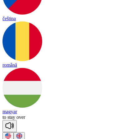
čeština
română
magyar
to
stay
o
ver