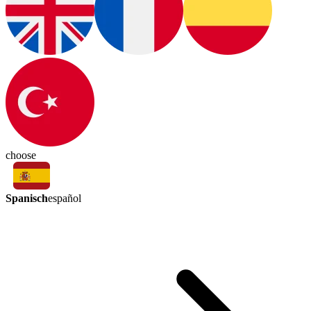
choose
Spanisch
español