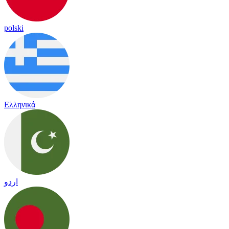
polski
Ελληνικά
اردو