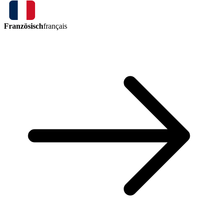
Französisch
français