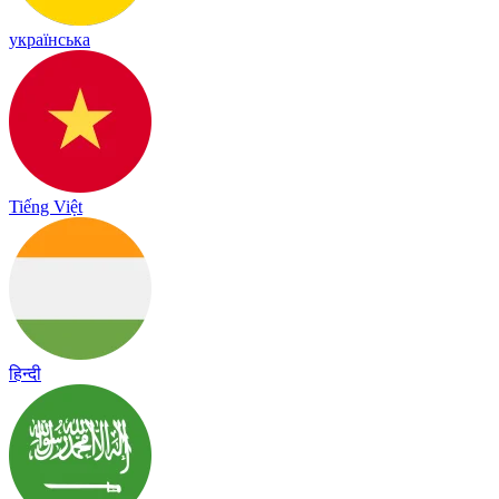
українська
Tiếng Việt
हिन्दी