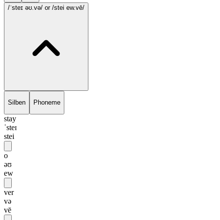
/ˈsteɪ əʊ.və/
or /stei ew.vē/
Silben
Phoneme
stay
ˈsteɪ
stei
o
əʊ
ew
ver
və
vē