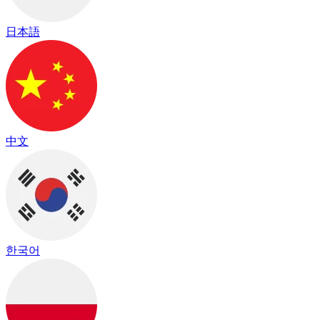
日本語
中文
한국어