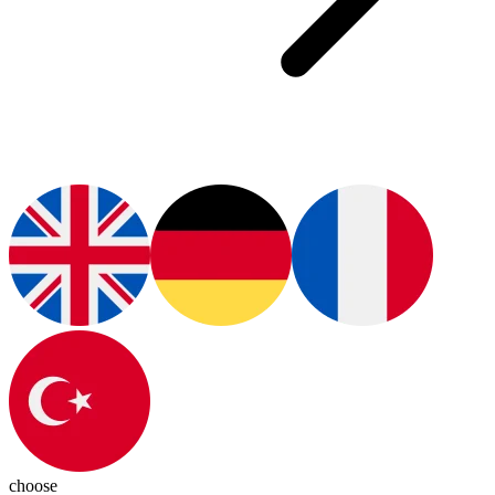
choose