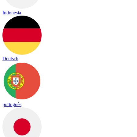
Indonesia
Deutsch
português