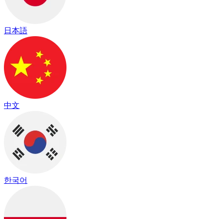
日本語
中文
한국어