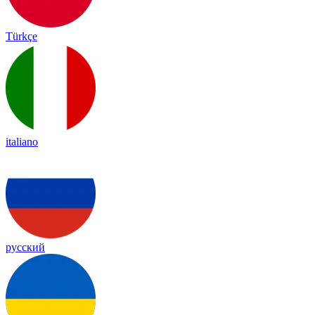
Türkçe
italiano
русский