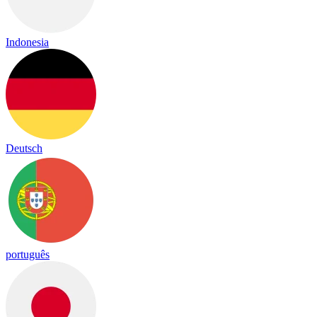
Indonesia
Deutsch
português