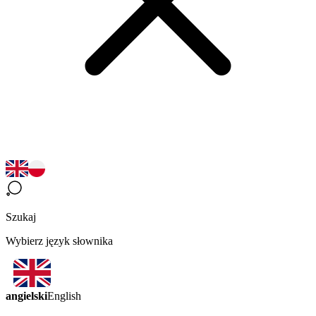
Szukaj
Wybierz język słownika
angielski
English