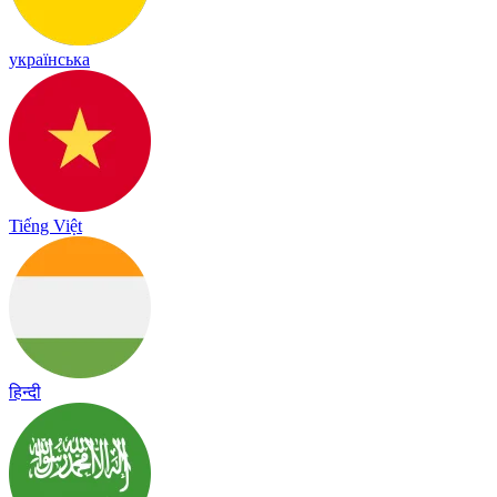
українська
Tiếng Việt
हिन्दी