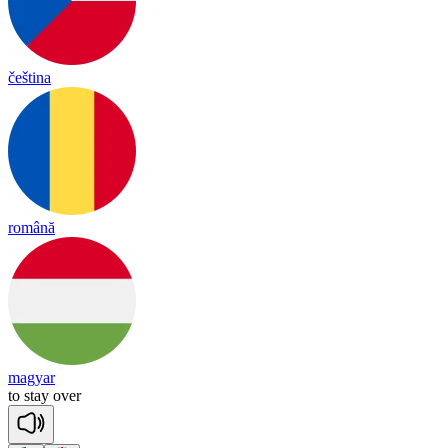
čeština
română
magyar
to
stay
o
ver