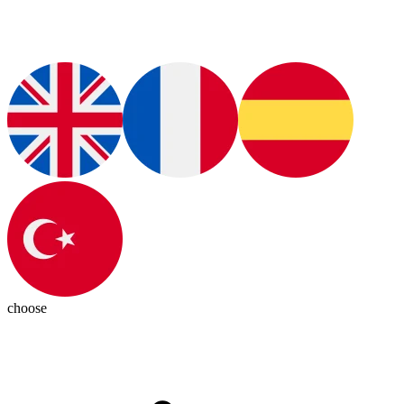
choose