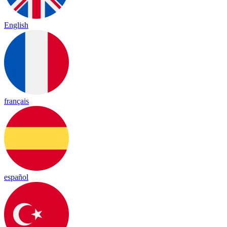
English
français
español