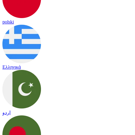
polski
Ελληνικά
اردو