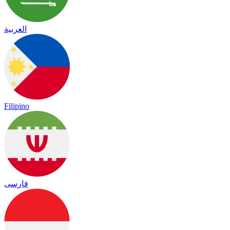
العربية
Filipino
فارسی