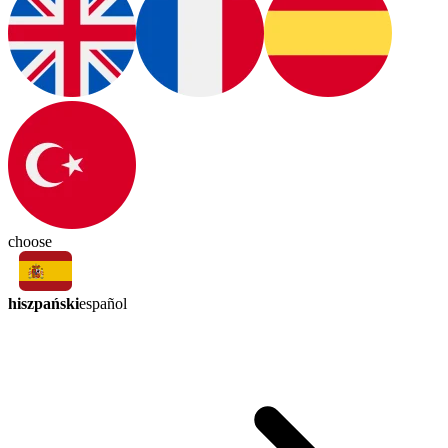
choose
hiszpański
español