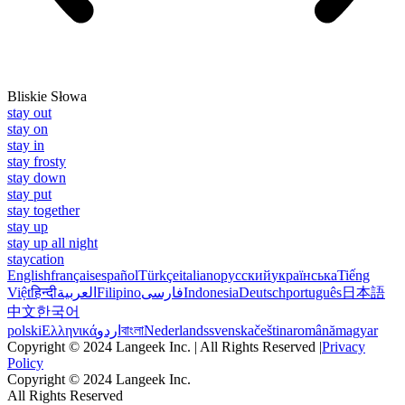
Bliskie Słowa
stay out
stay on
stay in
stay frosty
stay down
stay put
stay together
stay up
stay up all night
staycation
English
français
español
Türkçe
italiano
русский
українська
Tiếng
Việt
हिन्दी
العربية
Filipino
فارسی
Indonesia
Deutsch
português
日本語
中文
한국어
polski
Ελληνικά
اردو
বাংলা
Nederlands
svenska
čeština
română
magyar
Copyright © 2024 Langeek Inc. | All Rights Reserved |
Privacy
Policy
Copyright © 2024 Langeek Inc.
All Rights Reserved