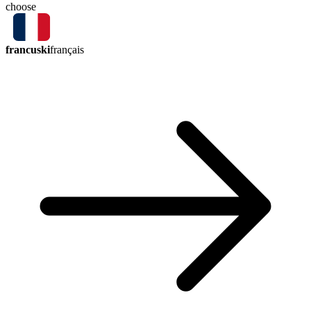
choose
francuski
français