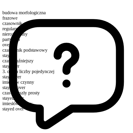
budowa morfologiczna
frazowe
czasownik czynnościowy
regularny
nierozdzielny
partykuła
over
czasownik podstawowy
stay
czas teraźniejszy
stay over
3. osoba liczby pojedynczej
stays over
imiesłów czynny
staying over
czas przeszły prosty
stayed over
imiesłów bierny
stayed over