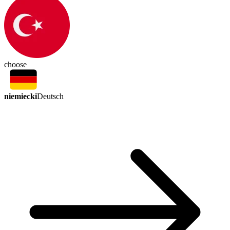
choose
niemiecki
Deutsch