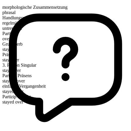
morphologische Zusammensetzung
phrasal
Handlungsverb
regelmäßig
untrennbar
Partikel
over
Grundverb
stay
Präsens
stay over
3. Person Singular
stays over
Partizip Präsens
staying over
einfache Vergangenheit
stayed over
Partizip Perfekt
stayed over