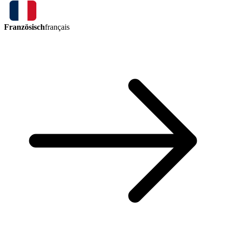
Französisch
français