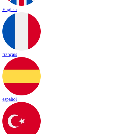
English
français
español