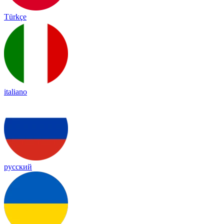
Türkçe
italiano
русский