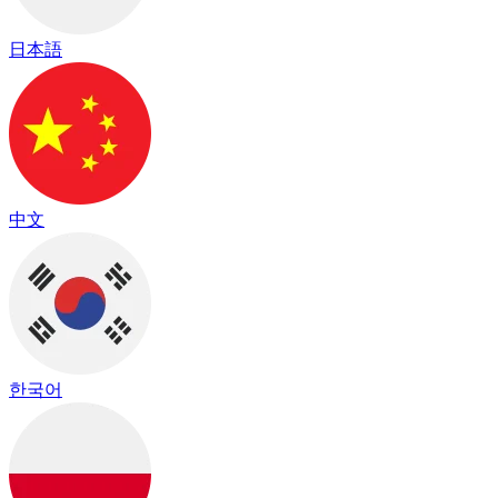
日本語
中文
한국어