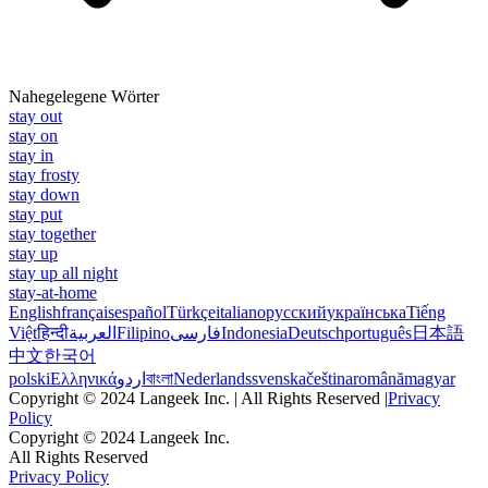
Nahegelegene Wörter
stay out
stay on
stay in
stay frosty
stay down
stay put
stay together
stay up
stay up all night
stay-at-home
English
français
español
Türkçe
italiano
русский
українська
Tiếng
Việt
हिन्दी
العربية
Filipino
فارسی
Indonesia
Deutsch
português
日本語
中文
한국어
polski
Ελληνικά
اردو
বাংলা
Nederlands
svenska
čeština
română
magyar
Copyright © 2024 Langeek Inc. | All Rights Reserved |
Privacy
Policy
Copyright © 2024 Langeek Inc.
All Rights Reserved
Privacy Policy