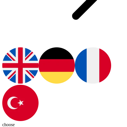
choose