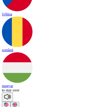
čeština
română
magyar
to
stay
o
ver