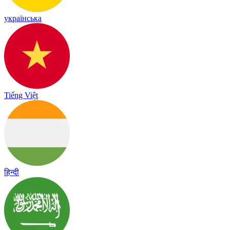
українська
Tiếng Việt
हिन्दी