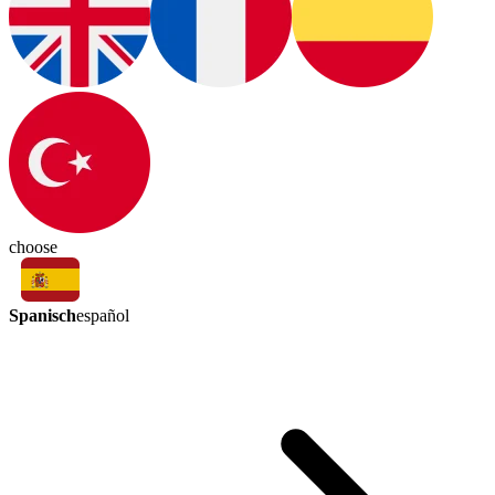
choose
Spanisch
español