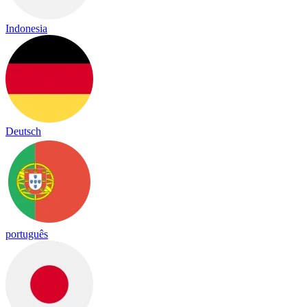
Indonesia
Deutsch
português