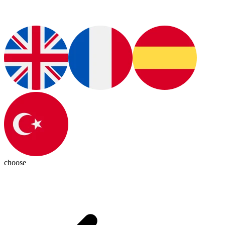
choose