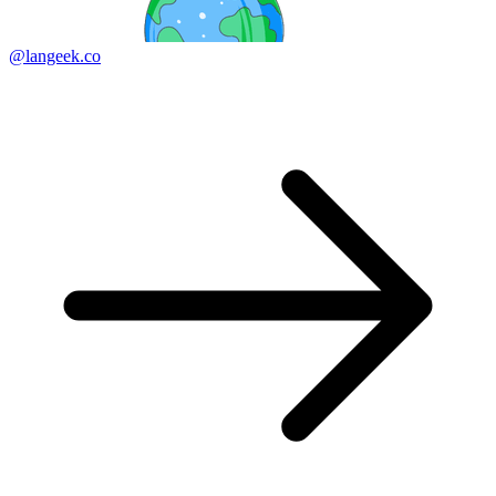
@langeek.co