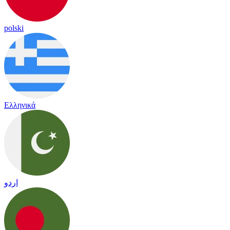
polski
Ελληνικά
اردو