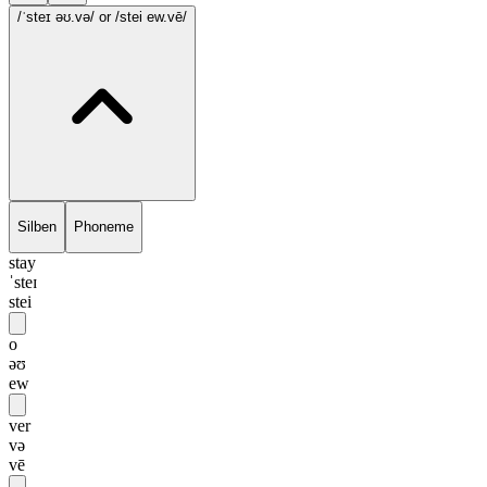
/ˈsteɪ əʊ.və/
or /stei ew.vē/
Silben
Phoneme
stay
ˈsteɪ
stei
o
əʊ
ew
ver
və
vē