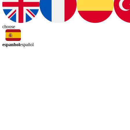
choose
espanhol
español