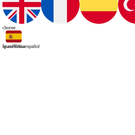
choose
španělština
español