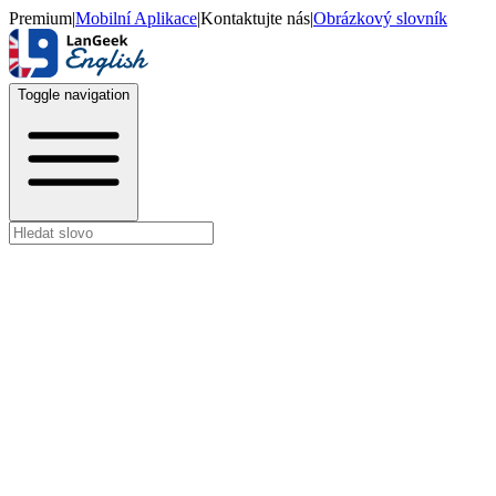
Premium
|
Mobilní Aplikace
|
Kontaktujte nás
|
Obrázkový slovník
Toggle navigation