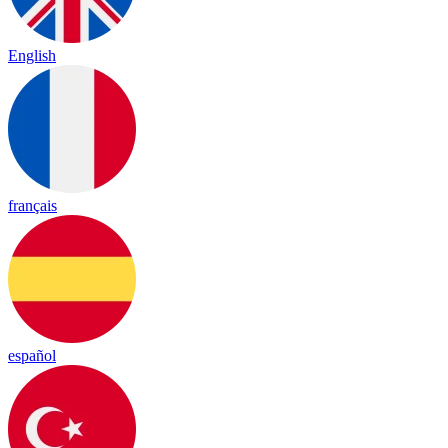
English
français
español