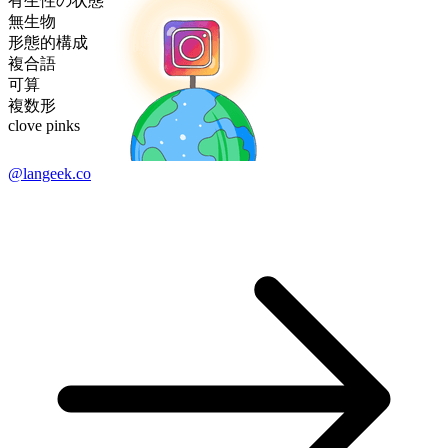
有生性の状態
無生物
形態的構成
複合語
可算
複数形
clove pinks
@langeek.co