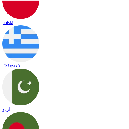
polski
Ελληνικά
اردو