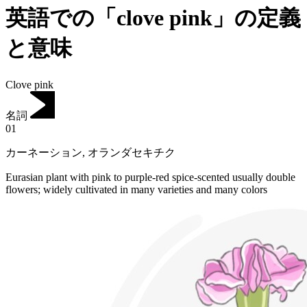
英語での「clove pink」の定義
と意味
Clove pink
名詞
01
カーネーション
,
オランダセキチク
Eurasian plant with pink to purple-red spice-scented usually double
flowers; widely cultivated in many varieties and many colors