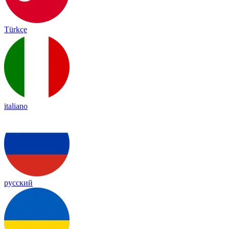
Türkçe
italiano
русский