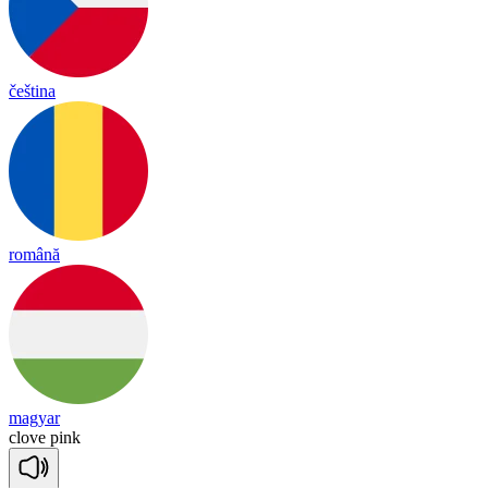
čeština
română
magyar
clove
pink