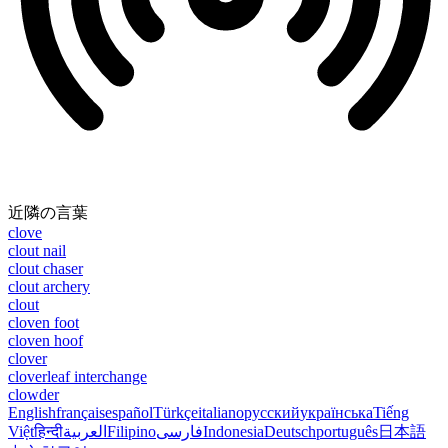
近隣の言葉
clove
clout nail
clout chaser
clout archery
clout
cloven foot
cloven hoof
clover
cloverleaf interchange
clowder
English
français
español
Türkçe
italiano
русский
українська
Tiếng
Việt
हिन्दी
العربية
Filipino
فارسی
Indonesia
Deutsch
português
日本語