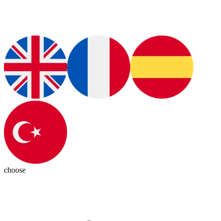
choose