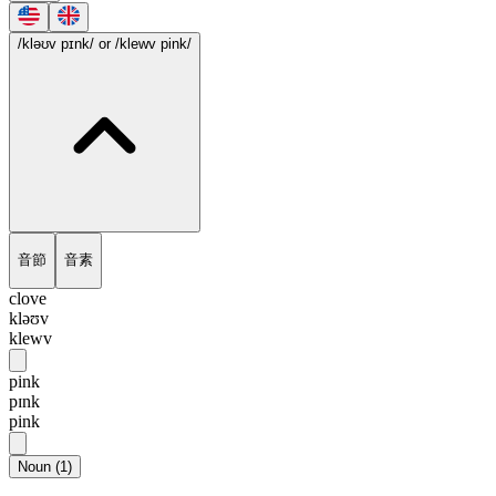
/kləʊv pɪnk/
or /klewv pink/
音節
音素
clove
kləʊv
klewv
pink
pɪnk
pink
Noun
(
1
)