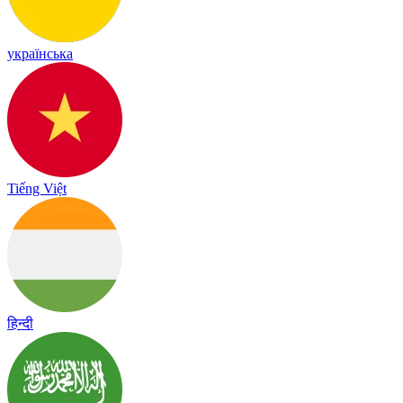
українська
Tiếng Việt
हिन्दी