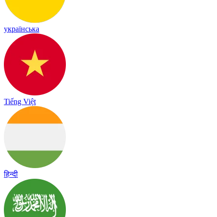
українська
Tiếng Việt
हिन्दी