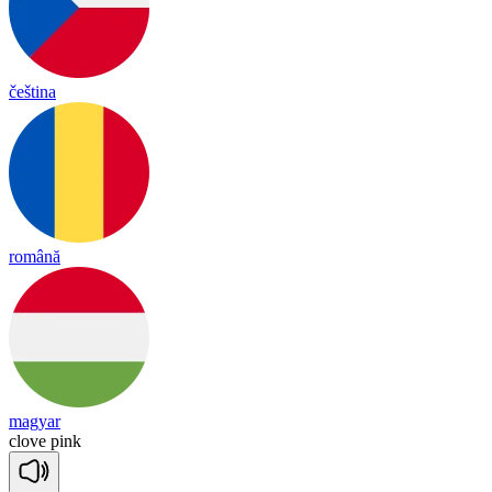
čeština
română
magyar
clove
pink