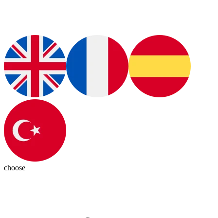
choose