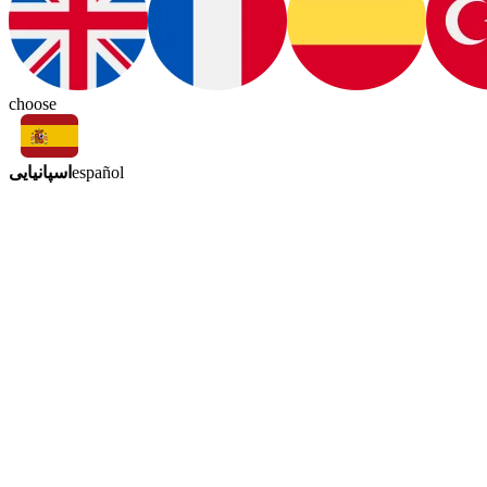
choose
اسپانیایی
español