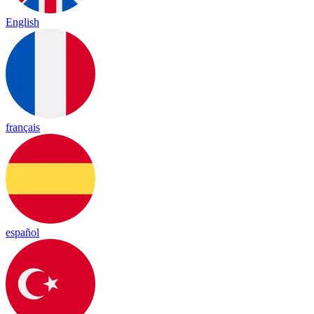
English
français
español