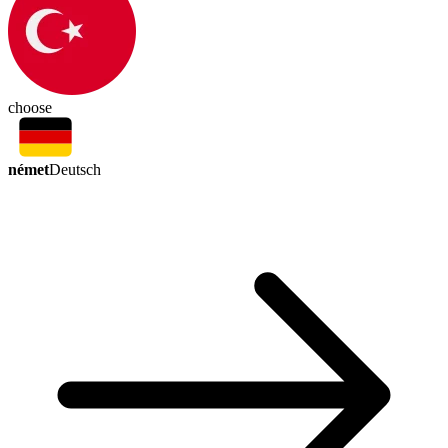
choose
német
Deutsch