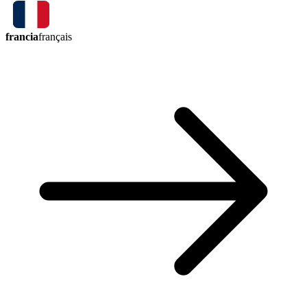
francia
français