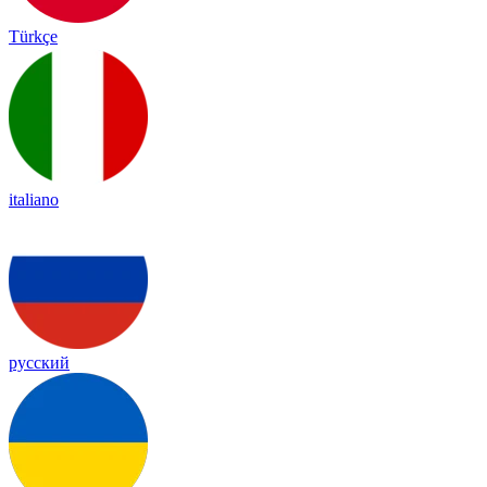
Türkçe
italiano
русский