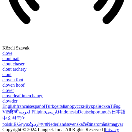
Közeli Szavak
clove
clout nail
clout chaser
clout archery
clout
cloven foot
cloven hoof
clover
cloverleaf interchange
clowder
English
français
español
Türkçe
italiano
русский
українська
Tiếng
Việt
हिन्दी
العربية
Filipino
فارسی
Indonesia
Deutsch
português
日本語
中文
한국어
polski
Ελληνικά
اردو
বাংলা
Nederlands
svenska
čeština
română
magyar
Copyright © 2024 Langeek Inc. | All Rights Reserved |
Privacy