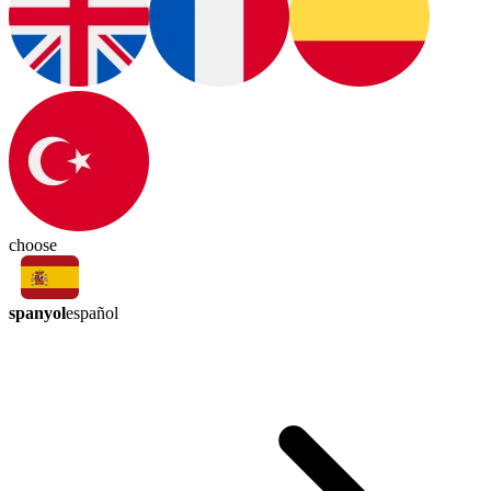
choose
spanyol
español