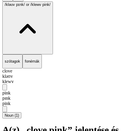
/kləʊv pɪnk/
or /klewv pink/
szótagok
fonémák
clove
kləʊv
klewv
pink
pɪnk
pink
Noun
(
1
)
A(z) „clove pink” jelentése és