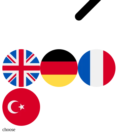
choose