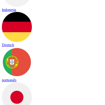
Indonesia
Deutsch
português