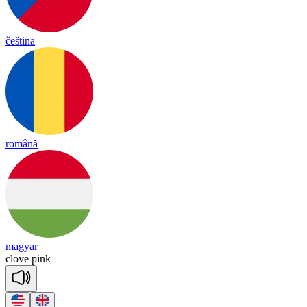
čeština
română
magyar
clove
pink