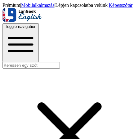
Prémium
|
Mobilalkalmazás
|
Lépjen kapcsolatba velünk
|
Képesszótár
Toggle navigation