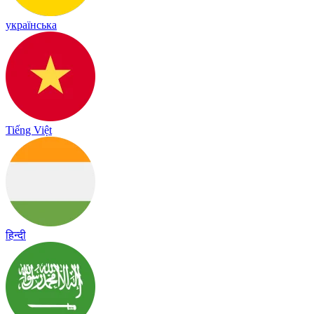
українська
Tiếng Việt
हिन्दी