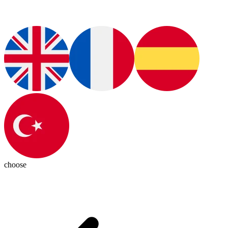
choose