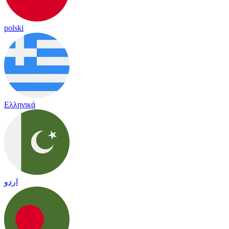
polski
Ελληνικά
اردو