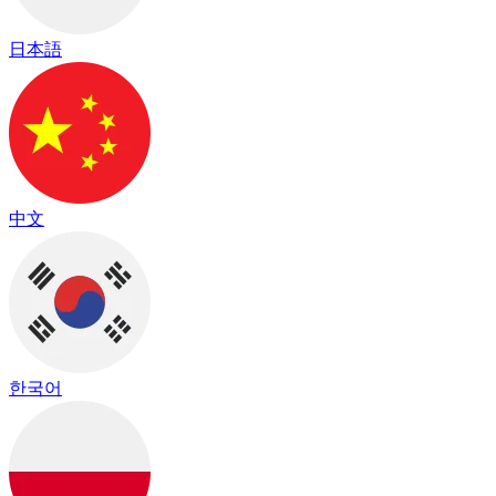
日本語
中文
한국어