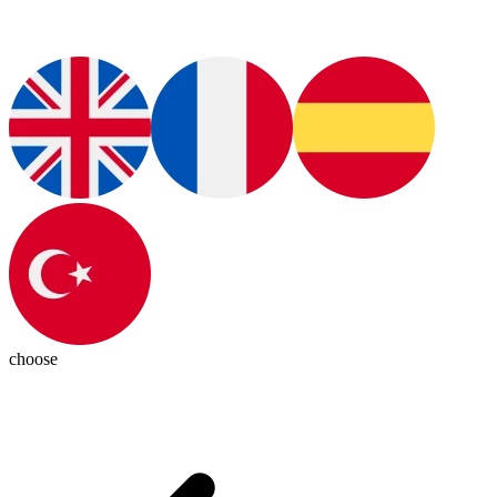
choose