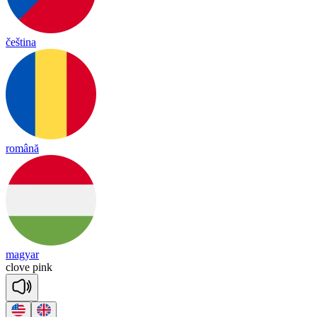
čeština
română
magyar
clove
pink