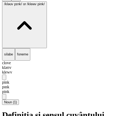
/kləʊv pɪnk/
or /klewv pink/
silabe
foneme
clove
kləʊv
klewv
pink
pɪnk
pink
Noun
(
1
)
Definiția și sensul cuvântului