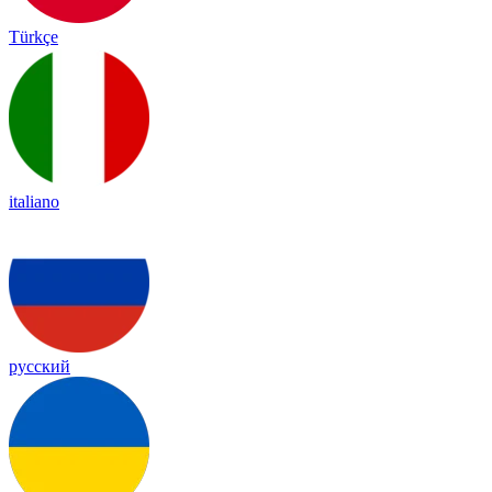
Türkçe
italiano
русский