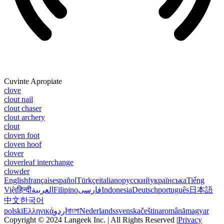
Cuvinte Apropiate
clove
clout nail
clout chaser
clout archery
clout
cloven foot
cloven hoof
clover
cloverleaf interchange
clowder
English
français
español
Türkçe
italiano
русский
українська
Tiếng
Việt
हिन्दी
العربية
Filipino
فارسی
Indonesia
Deutsch
português
日本語
中文
한국어
polski
Ελληνικά
اردو
বাংলা
Nederlands
svenska
čeština
română
magyar
Copyright © 2024 Langeek Inc. | All Rights Reserved |
Privacy