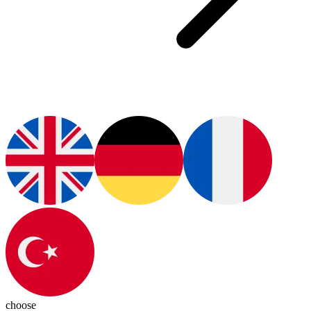
choose