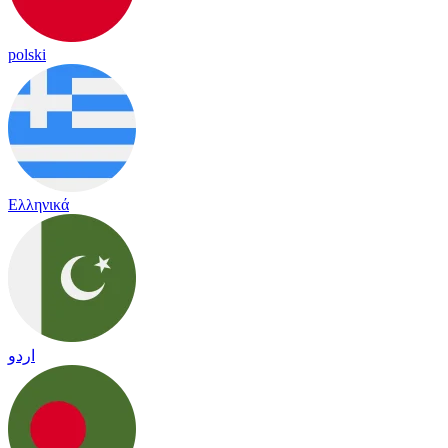
polski
Ελληνικά
اردو