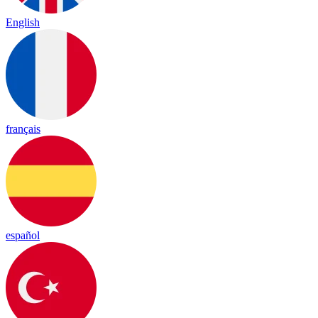
English
français
español