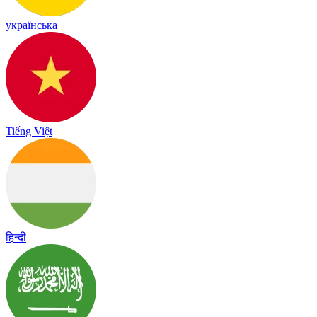
українська
Tiếng Việt
हिन्दी