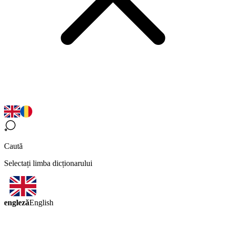
Caută
Selectați limba dicționarului
engleză
English