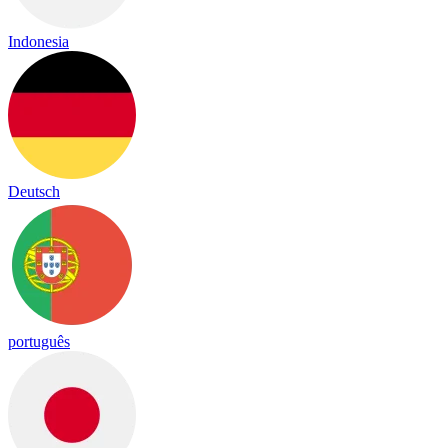
Indonesia
Deutsch
português