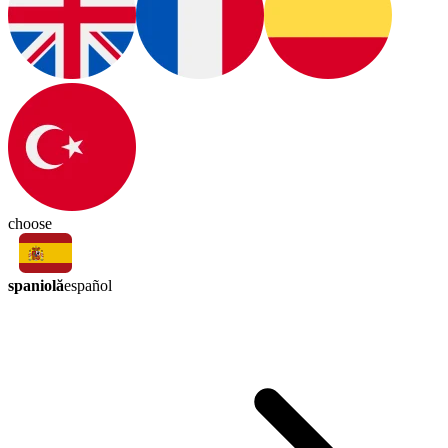
choose
spaniolă
español