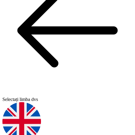
Selectați limba dvs