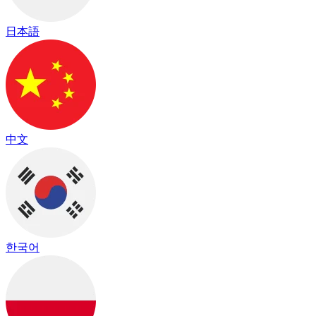
日本語
中文
한국어