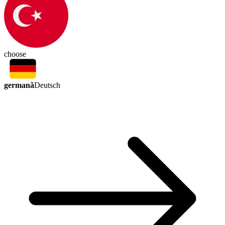
choose
germană
Deutsch