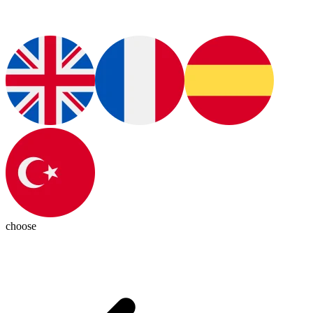
choose