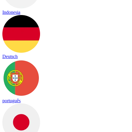
Indonesia
Deutsch
português