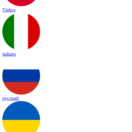
Türkçe
italiano
русский