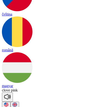
čeština
română
magyar
clove
pink