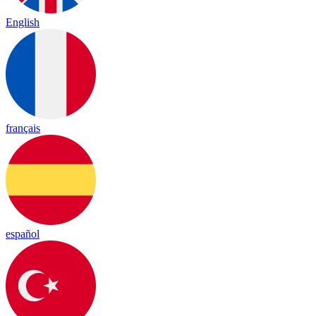
English
français
español