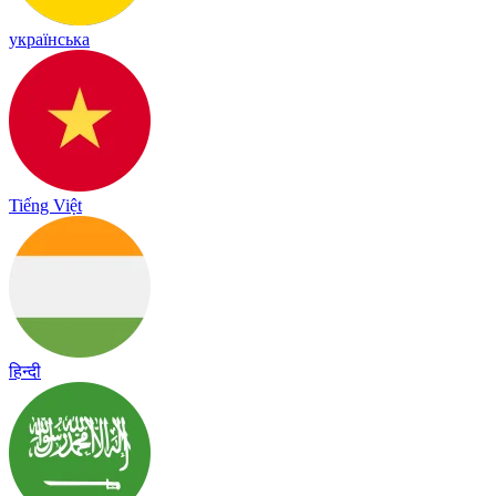
українська
Tiếng Việt
हिन्दी