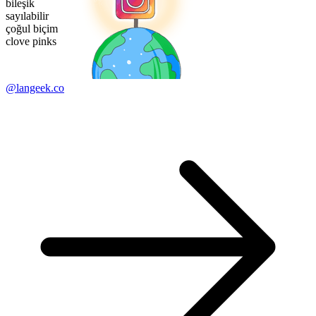
bileşik
sayılabilir
çoğul biçim
clove pinks
@langeek.co