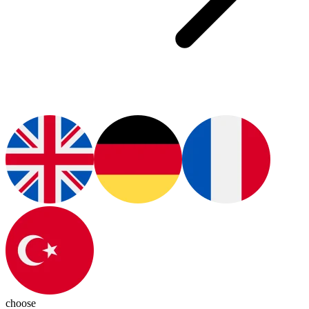
choose