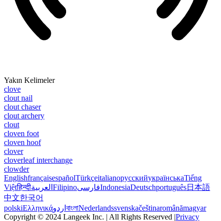
Yakın Kelimeler
clove
clout nail
clout chaser
clout archery
clout
cloven foot
cloven hoof
clover
cloverleaf interchange
clowder
English
français
español
Türkçe
italiano
русский
українська
Tiếng
Việt
हिन्दी
العربية
Filipino
فارسی
Indonesia
Deutsch
português
日本語
中文
한국어
polski
Ελληνικά
اردو
বাংলা
Nederlands
svenska
čeština
română
magyar
Copyright © 2024 Langeek Inc. | All Rights Reserved |
Privacy