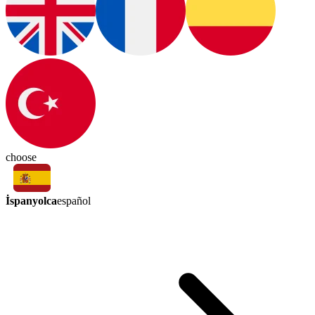
choose
İspanyolca
español