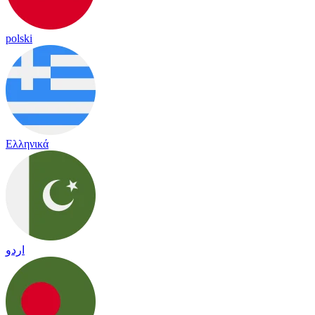
polski
Ελληνικά
اردو