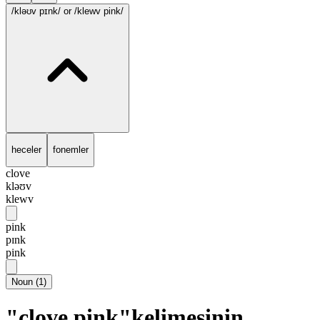
/kləʊv pɪnk/
or /klewv pink/
heceler
fonemler
clove
kləʊv
klewv
pink
pɪnk
pink
Noun
(
1
)
"clove pink"kelimesinin