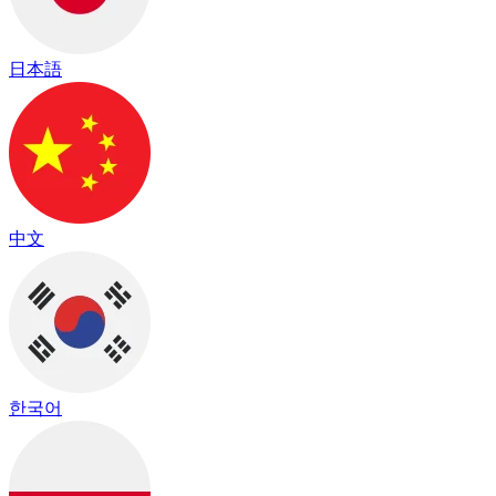
日本語
中文
한국어