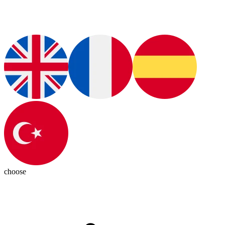
choose