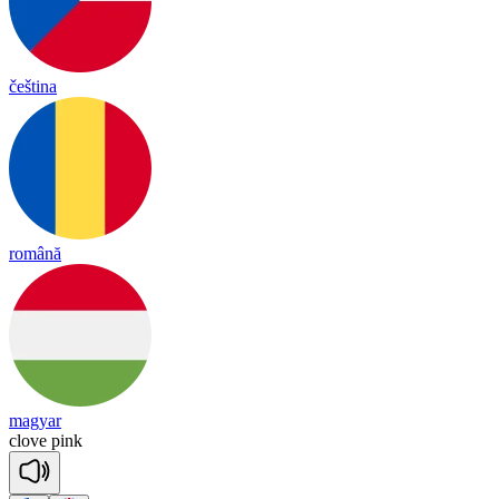
čeština
română
magyar
clove
pink