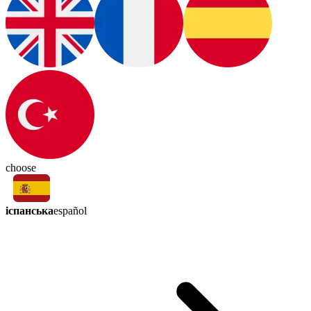
choose
іспанська
español