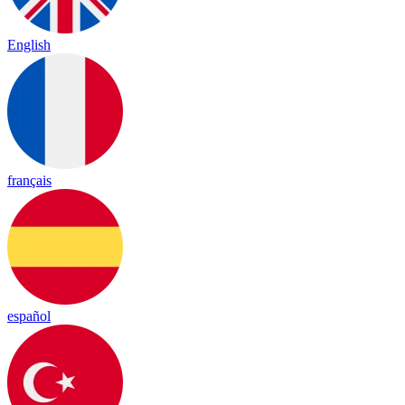
English
français
español