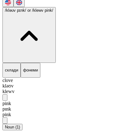
/kləʊv pɪnk/
or /klewv pink/
склади
фонеми
clove
kləʊv
klewv
pink
pɪnk
pink
Noun
(
1
)