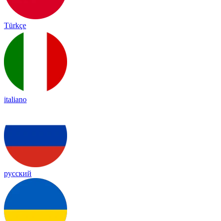
Türkçe
italiano
русский