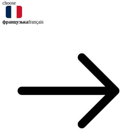
choose
французька
français