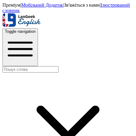
Преміум
|
Мобільний Додаток
|
Зв'яжіться з нами
|
Ілюстрований
словник
Toggle navigation