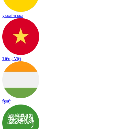
українська
Tiếng Việt
हिन्दी