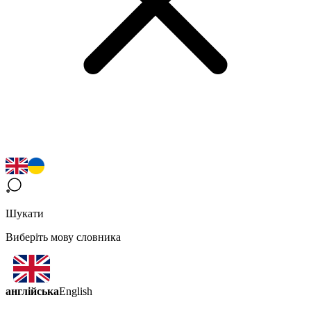
Шукати
Виберіть мову словника
англійська
English