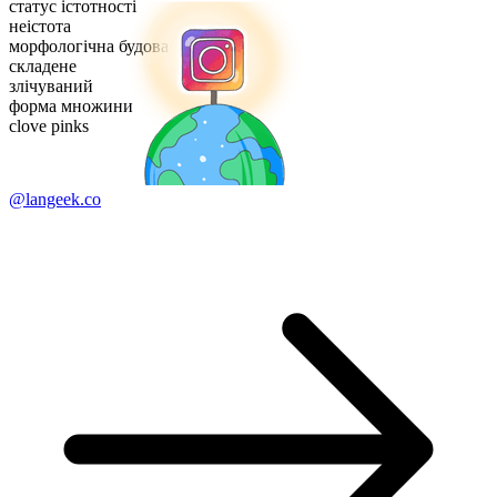
статус істотності
неістота
морфологічна будова
складене
злічуваний
форма множини
clove pinks
@langeek.co