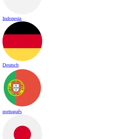
Indonesia
Deutsch
português