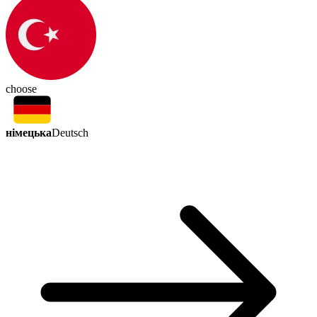
choose
німецька
Deutsch