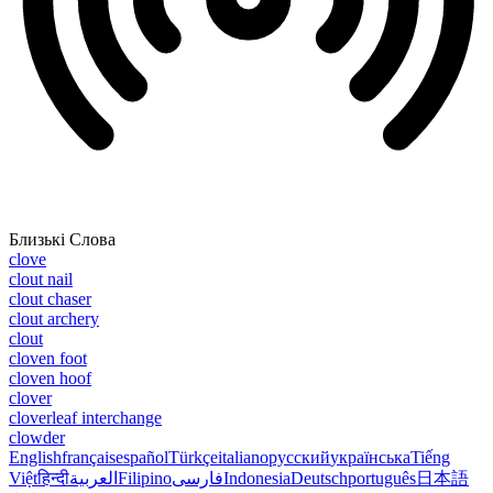
Близькі Слова
clove
clout nail
clout chaser
clout archery
clout
cloven foot
cloven hoof
clover
cloverleaf interchange
clowder
English
français
español
Türkçe
italiano
русский
українська
Tiếng
Việt
हिन्दी
العربية
Filipino
فارسی
Indonesia
Deutsch
português
日本語