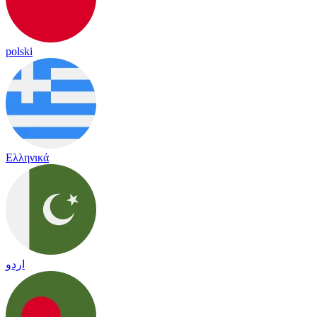
polski
Ελληνικά
اردو