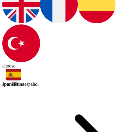
choose
španělština
español