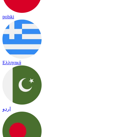
polski
Ελληνικά
اردو