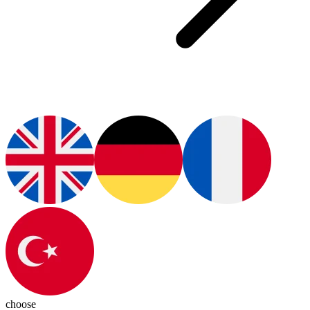
choose