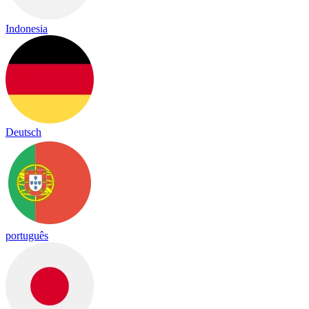
Indonesia
Deutsch
português