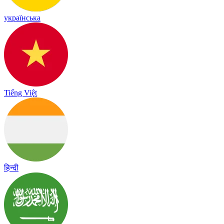
українська
Tiếng Việt
हिन्दी