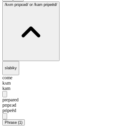
/kʌm prɪpɛəd/
or /kam pripeēd/
slabiky
come
kʌm
kam
prepared
prɪpɛəd
pripeēd
Phrase
(
1
)