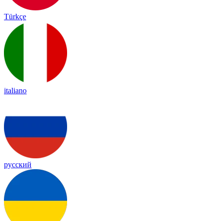
Türkçe
italiano
русский