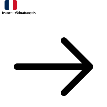
francouzština
français