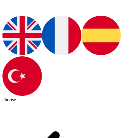
choose