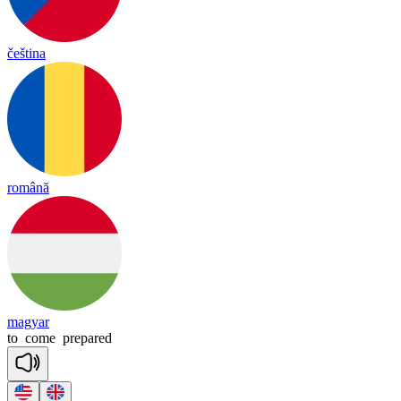
čeština
română
magyar
to
come
prepared