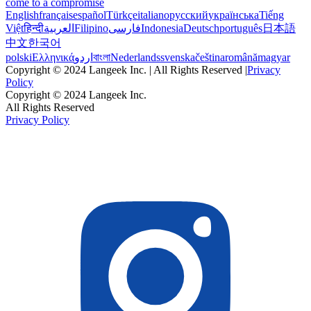
come to a compromise
English
français
español
Türkçe
italiano
русский
українська
Tiếng
Việt
हिन्दी
العربية
Filipino
فارسی
Indonesia
Deutsch
português
日本語
中文
한국어
polski
Ελληνικά
اردو
বাংলা
Nederlands
svenska
čeština
română
magyar
Copyright © 2024 Langeek Inc. | All Rights Reserved |
Privacy
Policy
Copyright © 2024 Langeek Inc.
All Rights Reserved
Privacy Policy