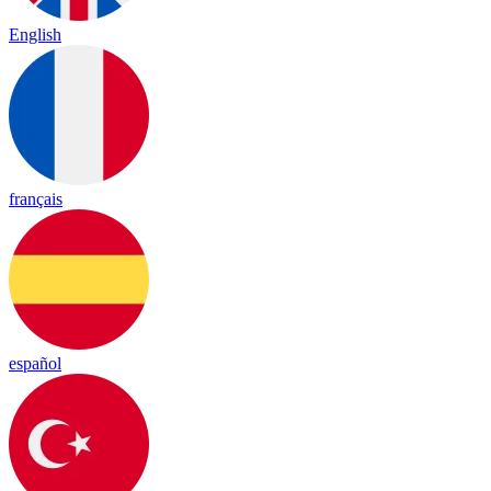
English
français
español