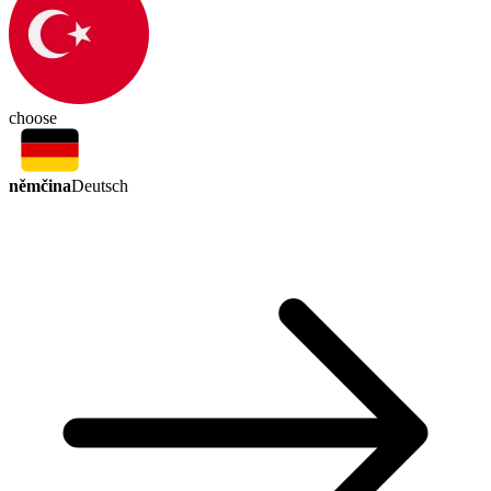
choose
němčina
Deutsch