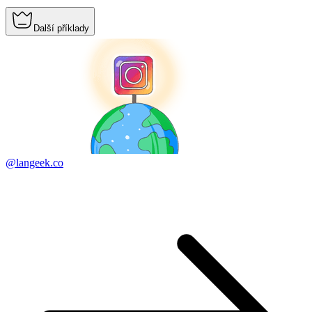
Další příklady
@langeek.co