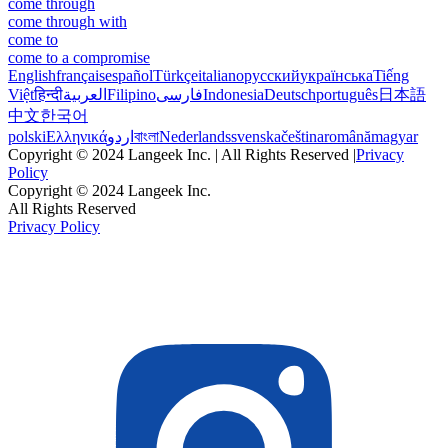
come through
come through with
come to
come to a compromise
English
français
español
Türkçe
italiano
русский
українська
Tiếng
Việt
हिन्दी
العربية
Filipino
فارسی
Indonesia
Deutsch
português
日本語
中文
한국어
polski
Ελληνικά
اردو
বাংলা
Nederlands
svenska
čeština
română
magyar
Copyright © 2024 Langeek Inc. | All Rights Reserved |
Privacy
Policy
Copyright © 2024 Langeek Inc.
All Rights Reserved
Privacy Policy