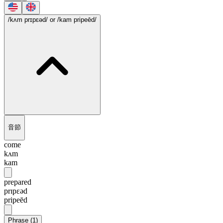
/kʌm prɪpɛəd/
or /kam pripeēd/
音節
come
kʌm
kam
prepared
prɪpɛəd
pripeēd
Phrase
(
1
)