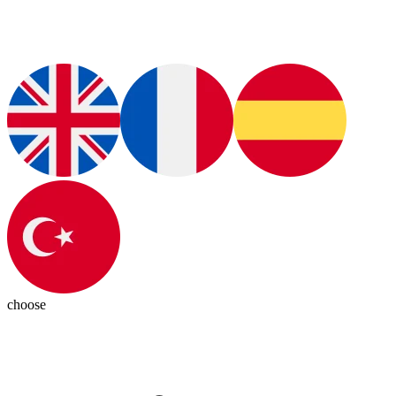
choose