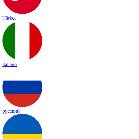
Türkçe
italiano
русский