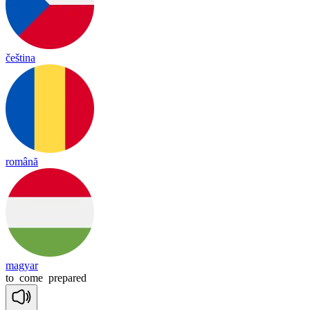
čeština
română
magyar
to
come
prepared