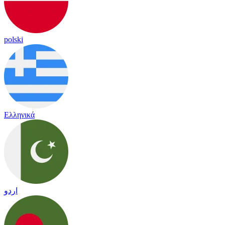
polski
Ελληνικά
اردو