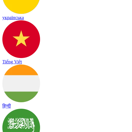
українська
Tiếng Việt
हिन्दी