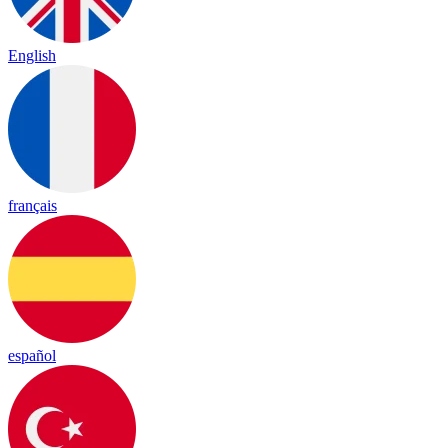
English
français
español