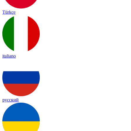
Türkçe
italiano
русский