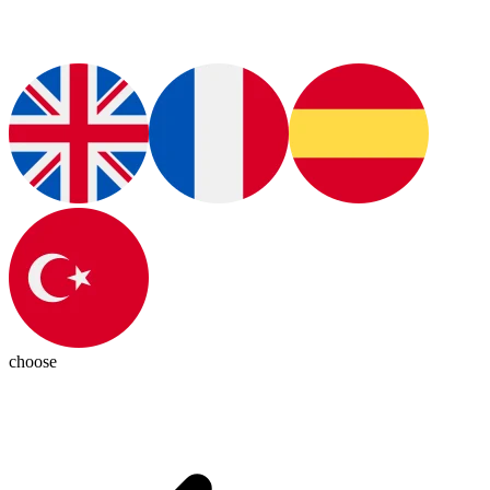
choose