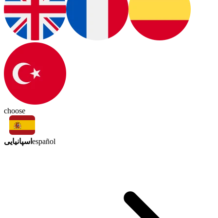
choose
اسپانیایی
español