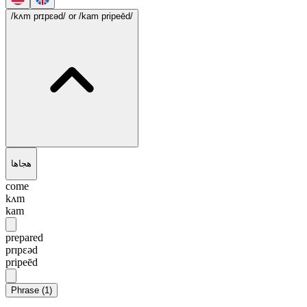
/kʌm prɪpɛəd/
or /kam pripeēd/
هجاها
come
kʌm
kam
prepared
prɪpɛəd
pripeēd
Phrase
(
1
)