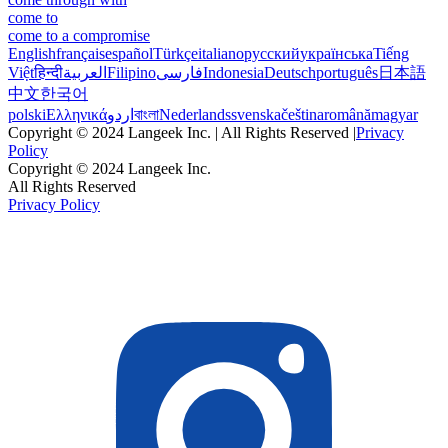
come to
come to a compromise
English
français
español
Türkçe
italiano
русский
українська
Tiếng
Việt
हिन्दी
العربية
Filipino
فارسی
Indonesia
Deutsch
português
日本語
中文
한국어
polski
Ελληνικά
اردو
বাংলা
Nederlands
svenska
čeština
română
magyar
Copyright © 2024 Langeek Inc. | All Rights Reserved |
Privacy
Policy
Copyright © 2024 Langeek Inc.
All Rights Reserved
Privacy Policy