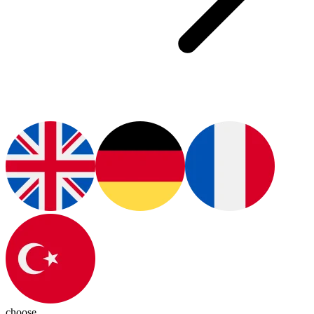
choose