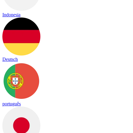
Indonesia
Deutsch
português