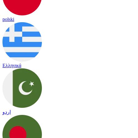
polski
Ελληνικά
اردو