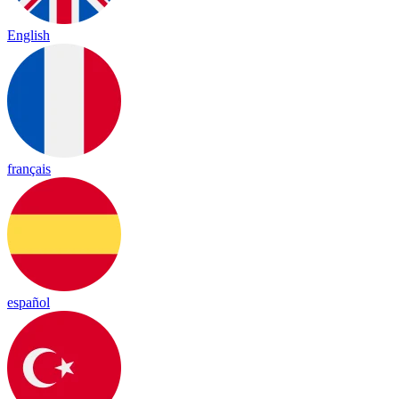
English
français
español