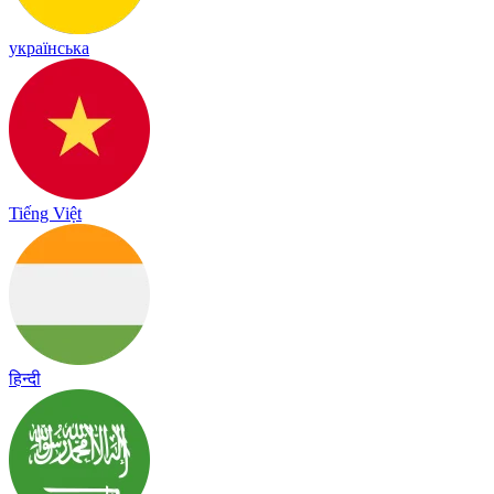
українська
Tiếng Việt
हिन्दी