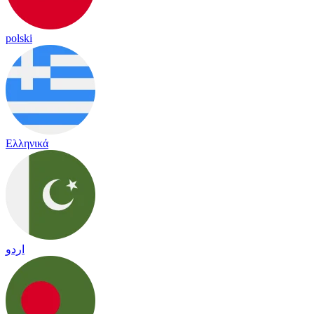
polski
Ελληνικά
اردو