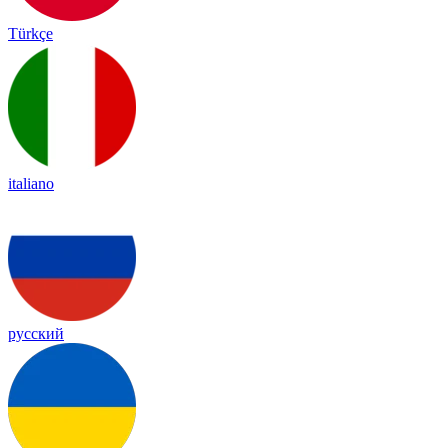
Türkçe
italiano
русский