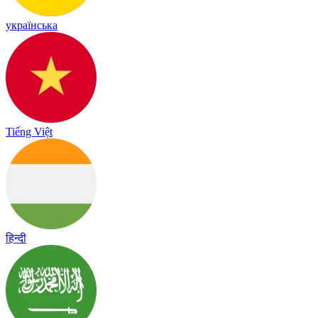
українська
Tiếng Việt
हिन्दी