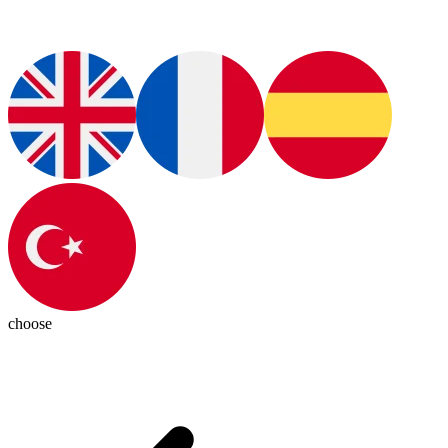
choose