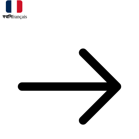
ফরাসি
français