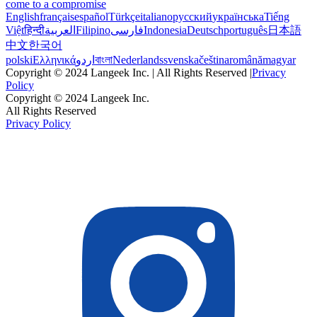
come to a compromise
English
français
español
Türkçe
italiano
русский
українська
Tiếng
Việt
हिन्दी
العربية
Filipino
فارسی
Indonesia
Deutsch
português
日本語
中文
한국어
polski
Ελληνικά
اردو
বাংলা
Nederlands
svenska
čeština
română
magyar
Copyright © 2024 Langeek Inc. | All Rights Reserved |
Privacy
Policy
Copyright © 2024 Langeek Inc.
All Rights Reserved
Privacy Policy