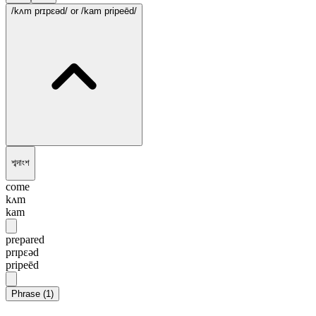
/kʌm prɪpɛəd/
or /kam pripeēd/
শব্দাংশ
come
kʌm
kam
prepared
prɪpɛəd
pripeēd
Phrase
(
1
)