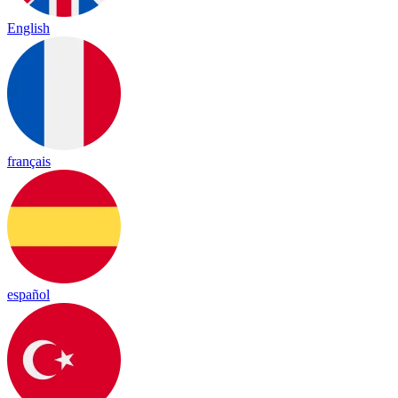
English
français
español