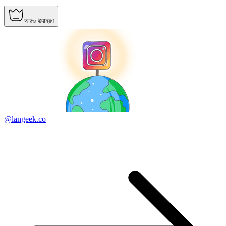
আরও উদাহরণ
@langeek.co