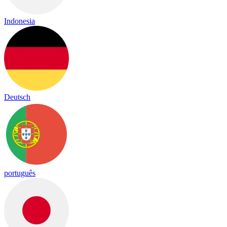
Indonesia
Deutsch
português