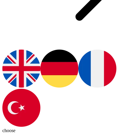
choose