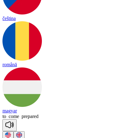
čeština
română
magyar
to
come
prepared