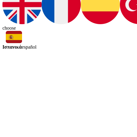
choose
Ισπανικά
español