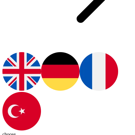
choose