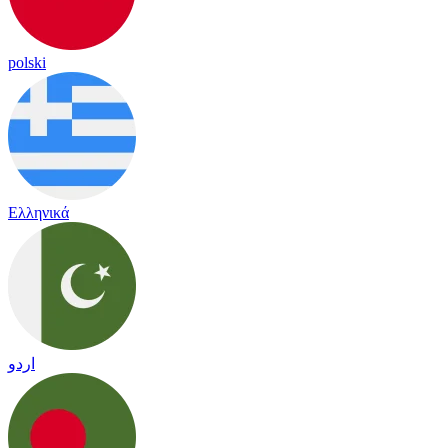
polski
Ελληνικά
اردو