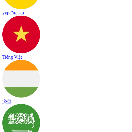
українська
Tiếng Việt
हिन्दी