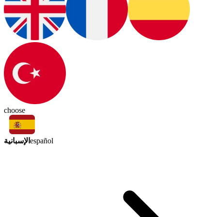
choose
الإسبانية
español