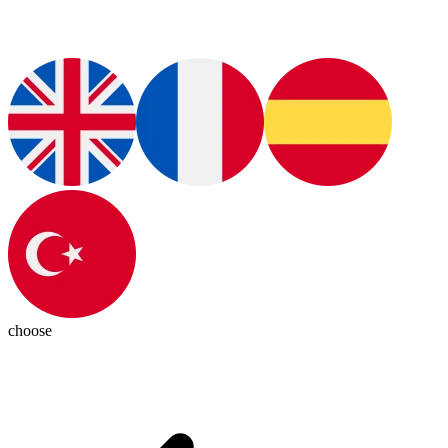
choose