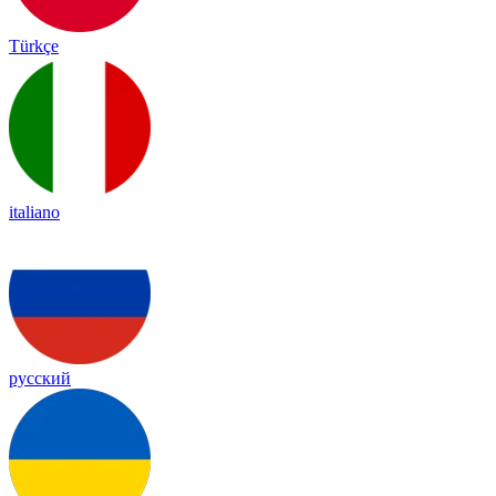
Türkçe
italiano
русский