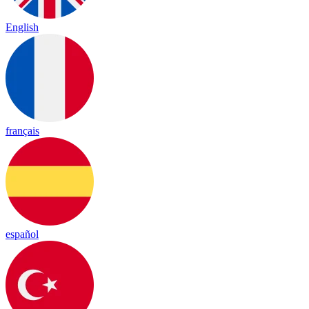
English
français
español