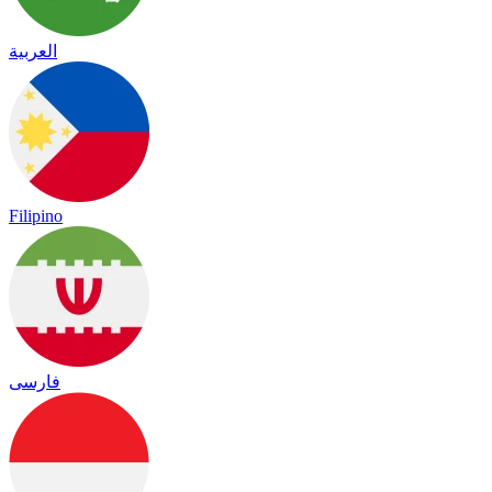
العربية
Filipino
فارسی