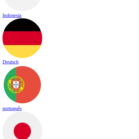
Indonesia
Deutsch
português