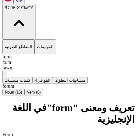
/fɔ:m/
or /fawm/
الفونيمات
المقاطع الصوتية
form
fɔ:m
fawm
1
كلمات ملتبسة
4
القوافي
2
متشابهات النطق
forum
Noun
(
15
)
Verb
(
6
)
تعريف ومعنى "form"في اللغة
الإنجليزية
Form