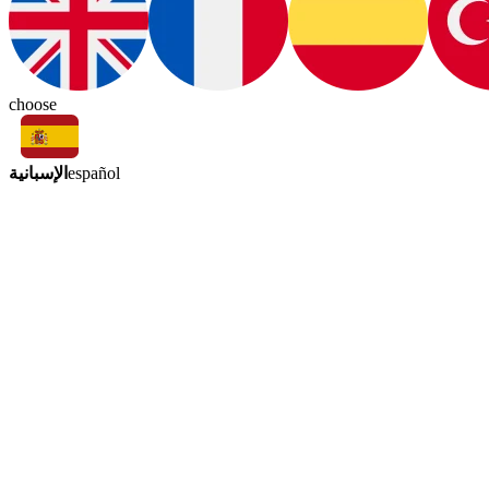
choose
الإسبانية
español