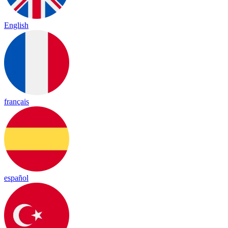
English
français
español