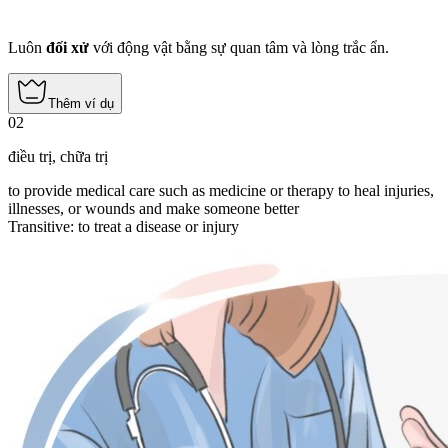
Luôn
đối xử
với động vật bằng sự quan tâm và lòng trắc ẩn.
Thêm ví dụ
02
điều trị
,
chữa trị
to provide medical care such as medicine or therapy to heal injuries,
illnesses, or wounds and make someone better
Transitive
:
to treat
a disease or injury