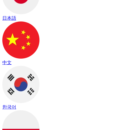
日本語
中文
한국어