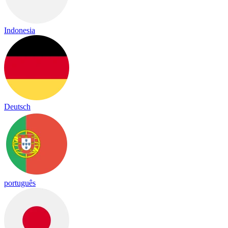
Indonesia
Deutsch
português