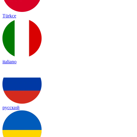
Türkçe
italiano
русский