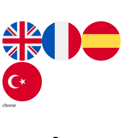
choose