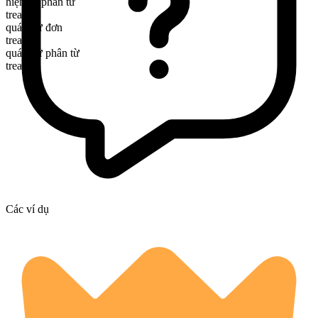
hiện tại phân từ
treating
quá khứ đơn
treated
quá khứ phân từ
treated
Các ví dụ