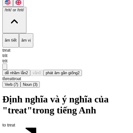
/trit/
or /trit/
âm tiết
âm vị
treat
trit
trit
dễ nhầm lẫn
2
vần
0
phát âm gần giống
2
threat
troat
Verb
(
7
)
Noun
(
3
)
Định nghĩa và ý nghĩa của
"treat"trong tiếng Anh
to treat