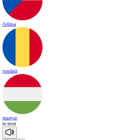
čeština
română
magyar
to
treat