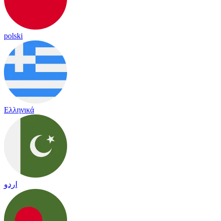
polski
Ελληνικά
اردو