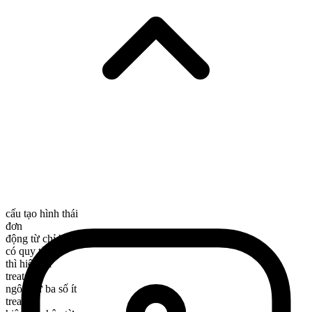
cấu tạo hình thái
đơn
động từ chỉ hành động
có quy tắc
thì hiện tại
treat
ngôi thứ ba số ít
treats