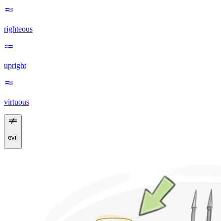
righteous
upright
virtuous
evil