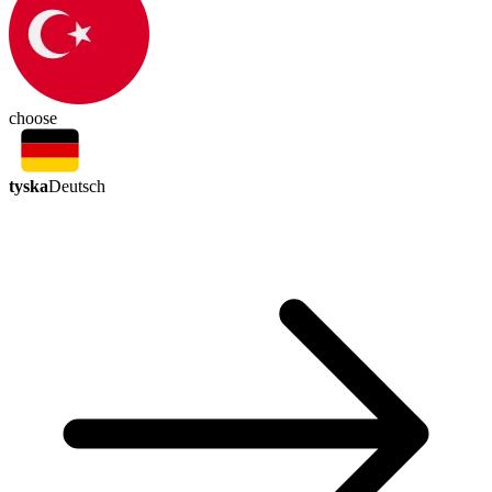
choose
tyska
Deutsch