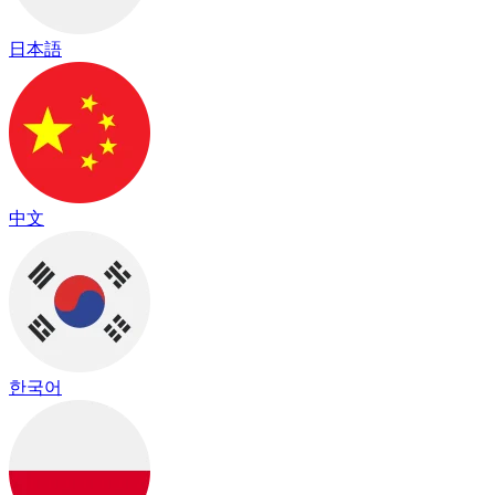
日本語
中文
한국어