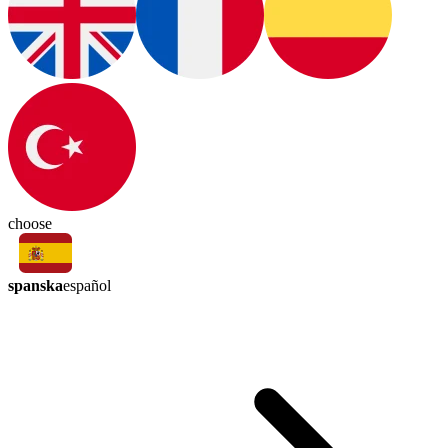
choose
spanska
español