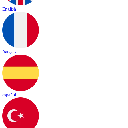
English
français
español