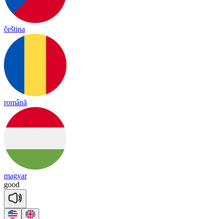
čeština
română
magyar
good