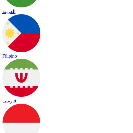
العربية
Filipino
فارسی