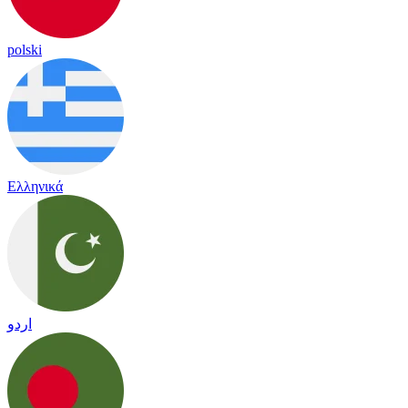
polski
Ελληνικά
اردو