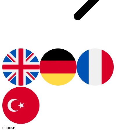
choose