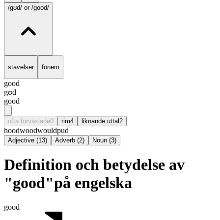
/gʊd/
or /good/
stavelser
fonem
good
gʊd
good
ofta förväxlade
0
rim
4
liknande uttal
2
hood
wood
would
pud
Adjective
(
13
)
Adverb
(
2
)
Noun
(
3
)
Definition och betydelse av
"good"på engelska
good