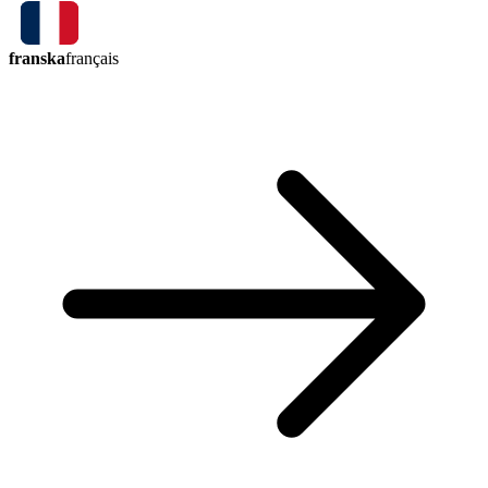
franska
français