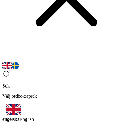
Sök
Välj ordboksspråk
engelska
English