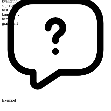
kvalitativt
superlativ
best
komparativ
better
graderbart
Exempel