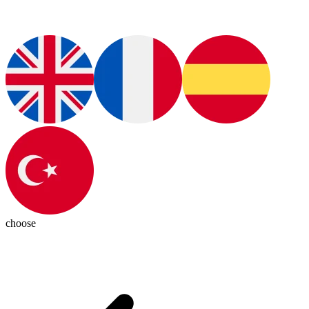
choose