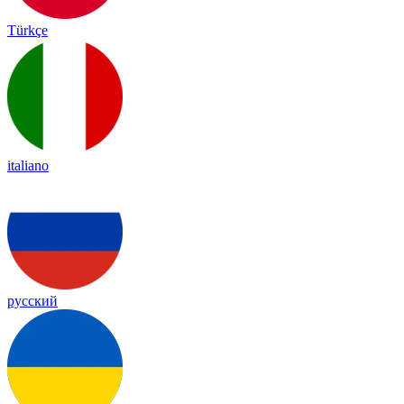
Türkçe
italiano
русский