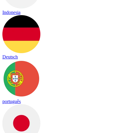
Indonesia
Deutsch
português