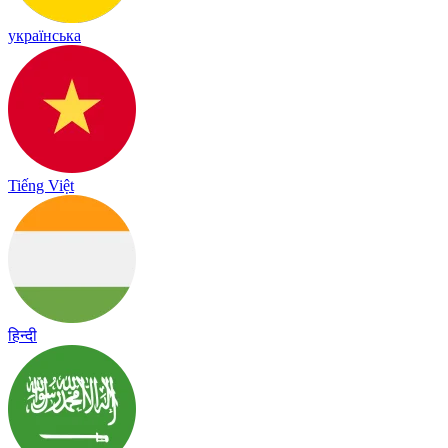
українська
Tiếng Việt
हिन्दी