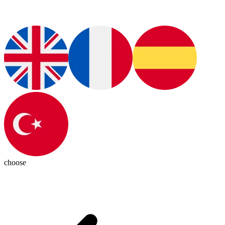
choose