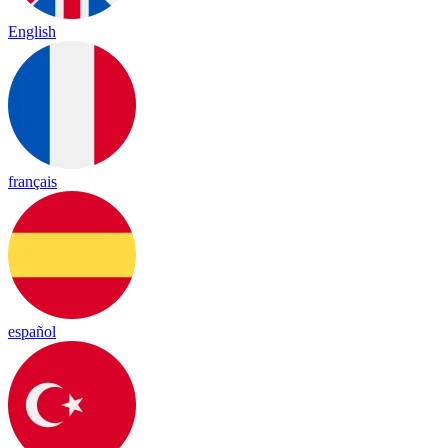
English
français
español