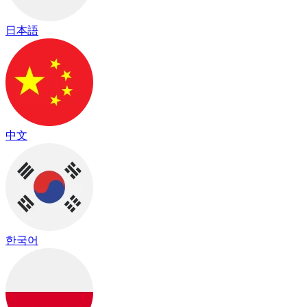
日本語
中文
한국어