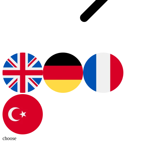
choose