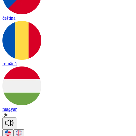
čeština
română
magyar
gin