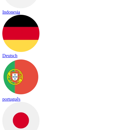
Indonesia
Deutsch
português