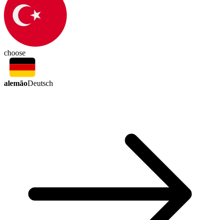
choose
alemão
Deutsch