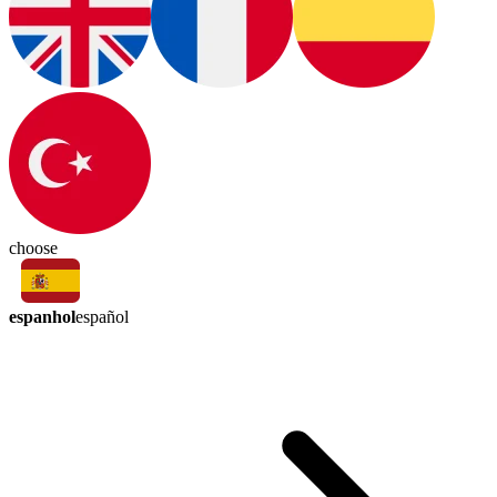
choose
espanhol
español