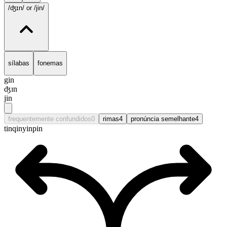
/ʤɪn/
or /jin/
sílabas
fonemas
gin
ʤɪn
jin
frequentemente confundidos
0
rimas
4
pronúncia semelhante
4
tin
qin
yin
pin