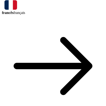
francês
français