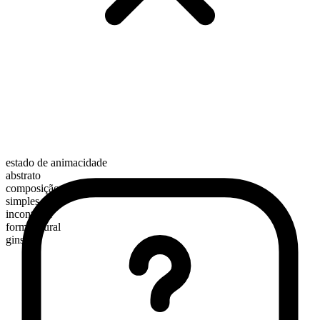
estado de animacidade
abstrato
composição morfológica
simples
incontável
forma plural
gins