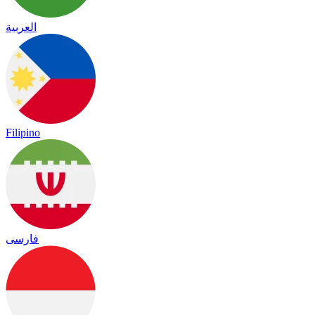
العربية
Filipino
فارسی