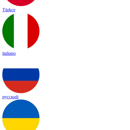
Türkçe
italiano
русский