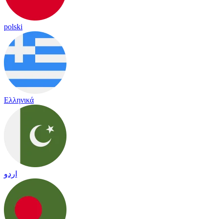
polski
Ελληνικά
اردو