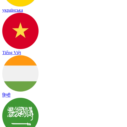
українська
Tiếng Việt
हिन्दी