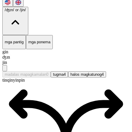
/ʤɪn/
or /jin/
mga pantig
mga ponema
gin
ʤɪn
jin
madalas mapagkamalan
0
tugma
4
halos magkatunog
4
tin
qin
yin
pin