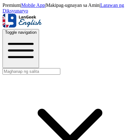
Premium
|
Mobile App
|
Makipag-ugnayan sa Amin
|
Larawan ng
Diksyunaryo
Toggle navigation