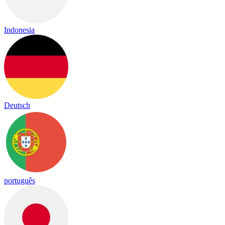
Indonesia
Deutsch
português