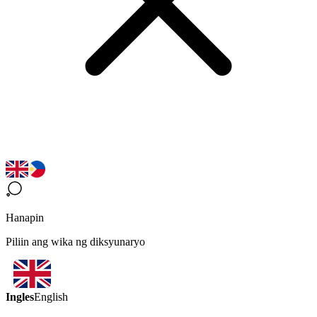
Hanapin
Piliin ang wika ng diksyunaryo
Ingles
English