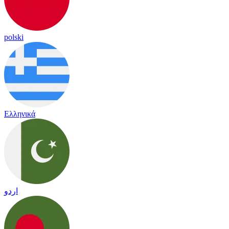
polski
Ελληνικά
اردو