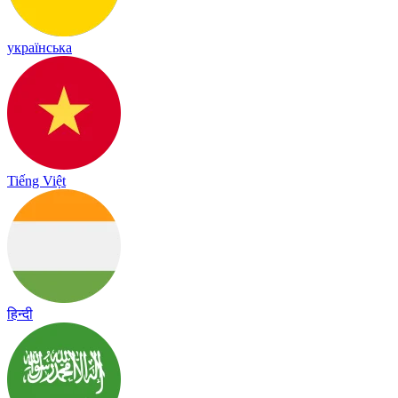
українська
Tiếng Việt
हिन्दी