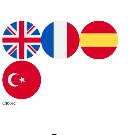
choose