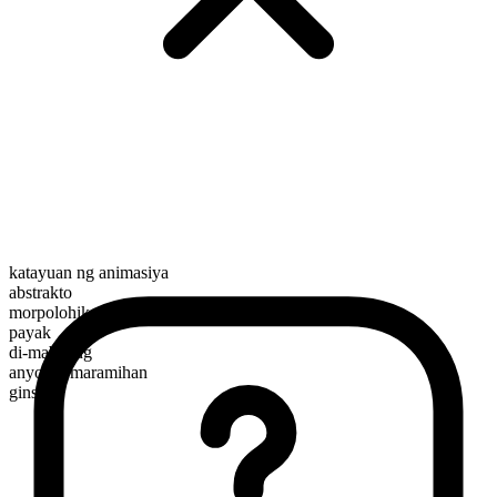
katayuan ng animasiya
abstrakto
morpolohikal na kayarian
payak
di-mabilang
anyo ng maramihan
gins