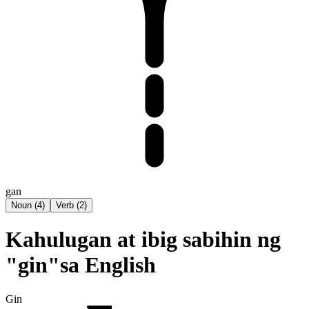
gan
Noun
(
4
)
Verb
(
2
)
Kahulugan at ibig sabihin ng
"gin"sa English
Gin