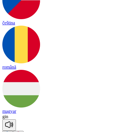
čeština
română
magyar
gin