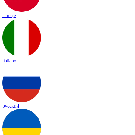
Türkçe
italiano
русский