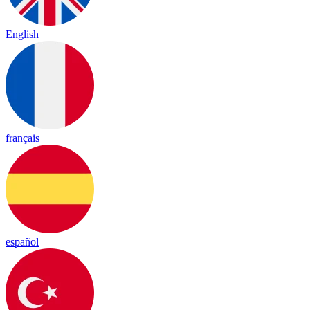
English
français
español