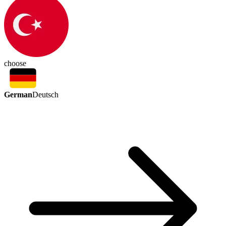
choose
German
Deutsch