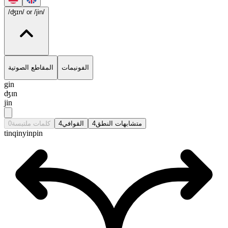
/ʤɪn/
or /jin/
الفونيمات
المقاطع الصوتية
gin
ʤɪn
jin
0
كلمات ملتبسة
4
القوافي
4
متشابهات النطق
tin
qin
yin
pin