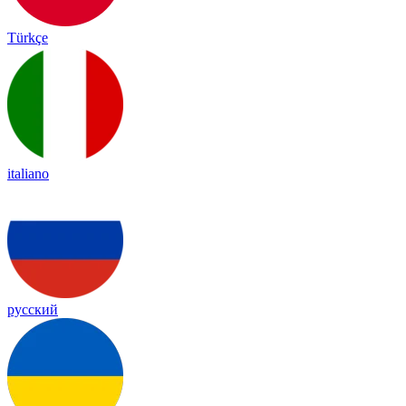
Türkçe
italiano
русский