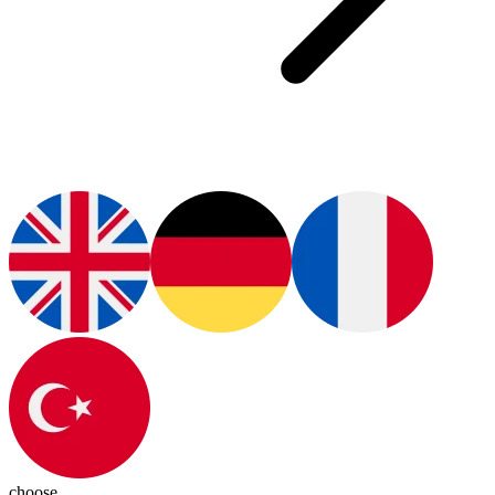
choose