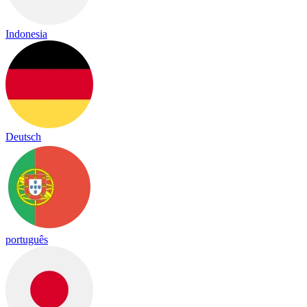
Indonesia
Deutsch
português