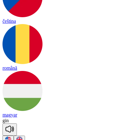
čeština
română
magyar
gin