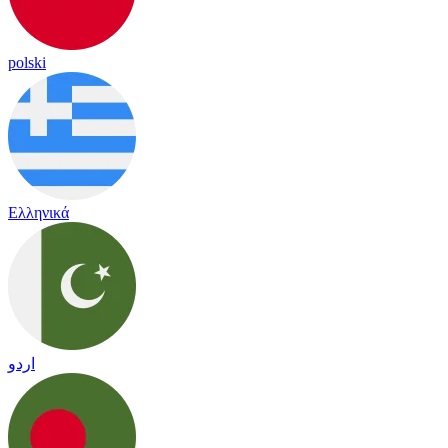
polski
Ελληνικά
اردو