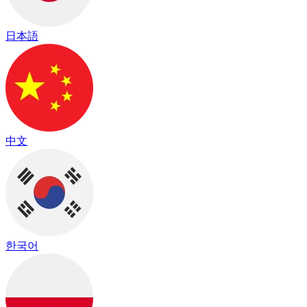
日本語
中文
한국어