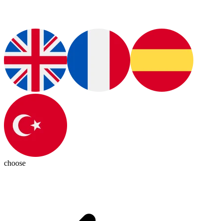
choose