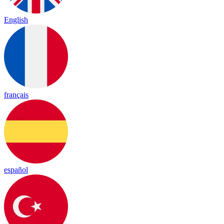
English
français
español