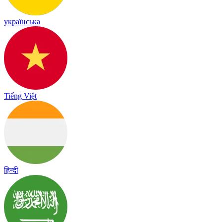
українська
Tiếng Việt
हिन्दी