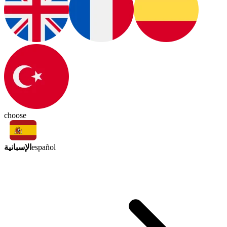
choose
الإسبانية
español