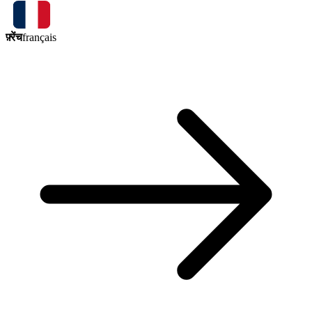
फ़्रेंच
français