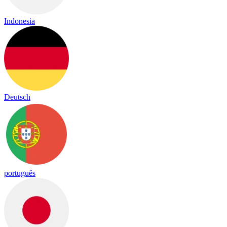
Indonesia
Deutsch
português