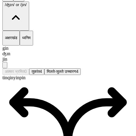
/ʤɪn/
or /jin/
अक्षरखंड
ध्वनिम
gin
ʤɪn
jin
अक्सर भ्रमित
0
तुकांत
4
मिलते-जुलते उच्चारण
4
tin
qin
yin
pin