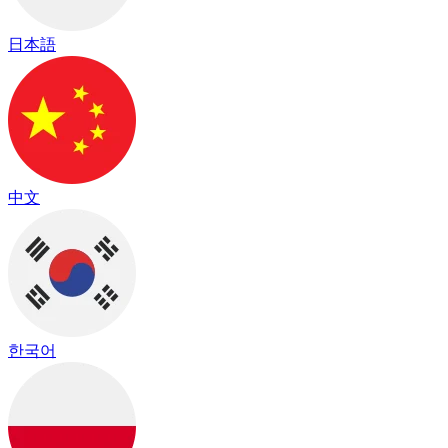
日本語
中文
한국어