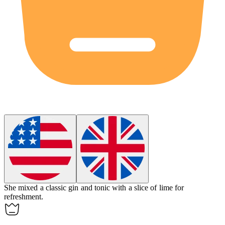
She mixed a classic gin and tonic with a slice of lime for
refreshment.