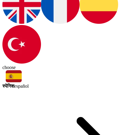
choose
स्पेनिश
español