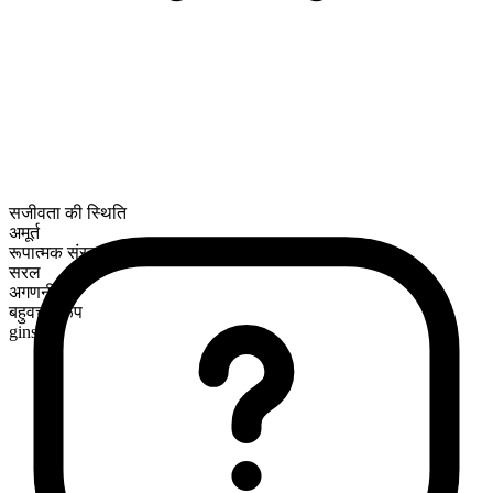
सजीवता की स्थिति
अमूर्त
रूपात्मक संरचना
सरल
अगणनीय
बहुवचन रूप
gins