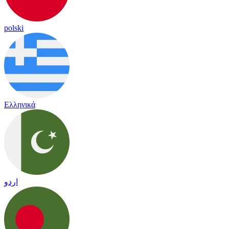
polski
Ελληνικά
اردو