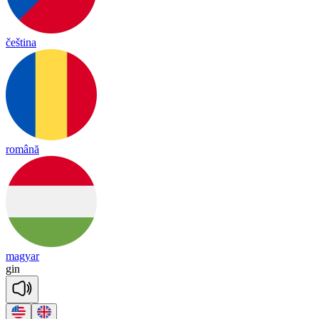
čeština
română
magyar
gin