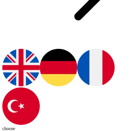
choose