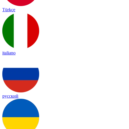
Türkçe
italiano
русский