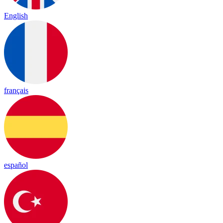
English
français
español