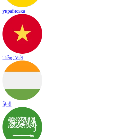
українська
Tiếng Việt
हिन्दी