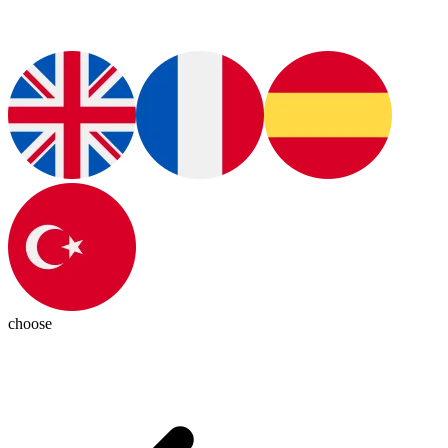
choose