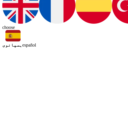
choose
ہسپانوی
español