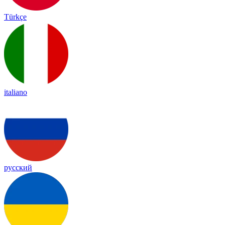
Türkçe
italiano
русский