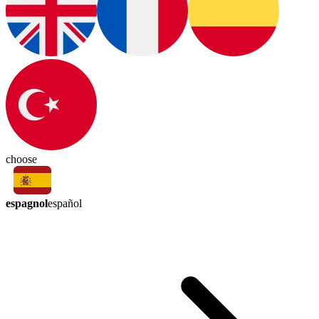
choose
espagnol
español