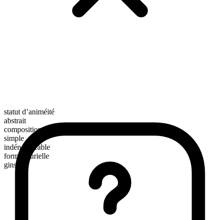
statut d’animéité
abstrait
composition morphologique
simple
indénombrable
forme plurielle
gins