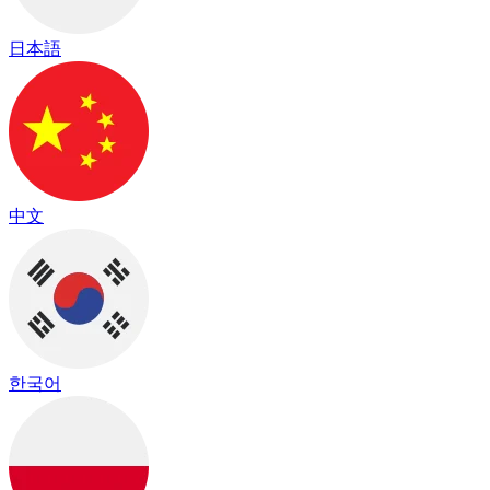
日本語
中文
한국어