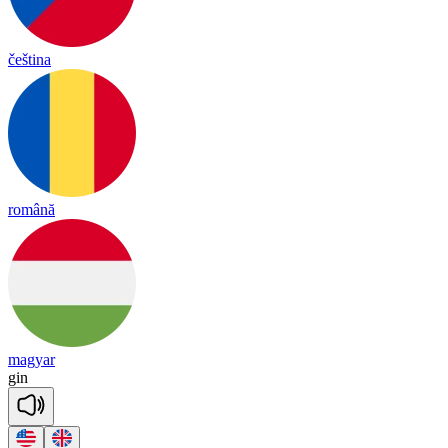
čeština
română
magyar
gin