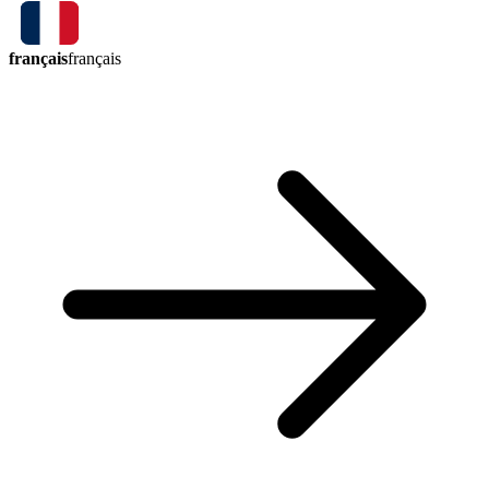
français
français