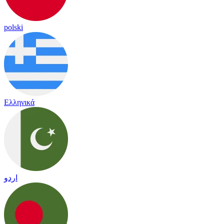
polski
Ελληνικά
اردو