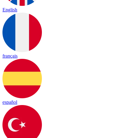
English
français
español