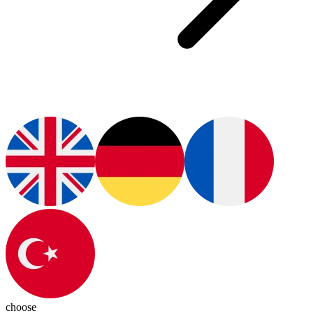
choose