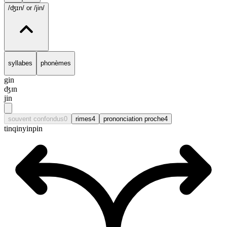
/ʤɪn/
or /jin/
syllabes
phonèmes
gin
ʤɪn
jin
souvent confondus
0
rimes
4
prononciation proche
4
tin
qin
yin
pin