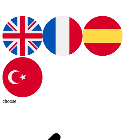
choose