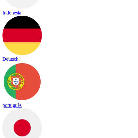
Indonesia
Deutsch
português