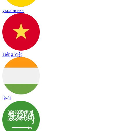
українська
Tiếng Việt
हिन्दी