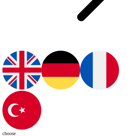
choose