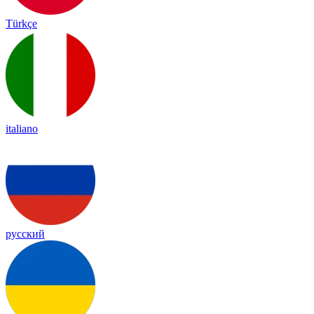
Türkçe
italiano
русский