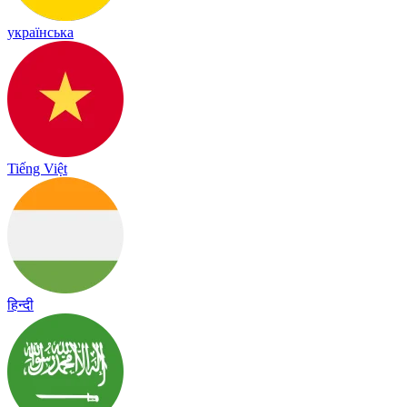
українська
Tiếng Việt
हिन्दी