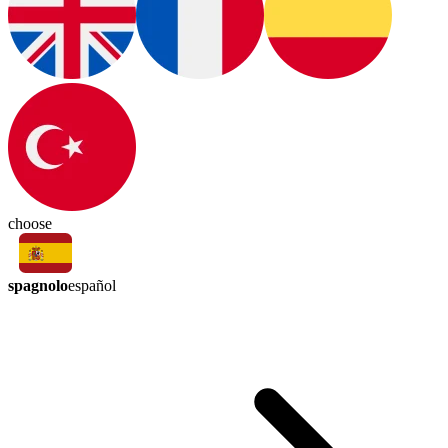
choose
spagnolo
español