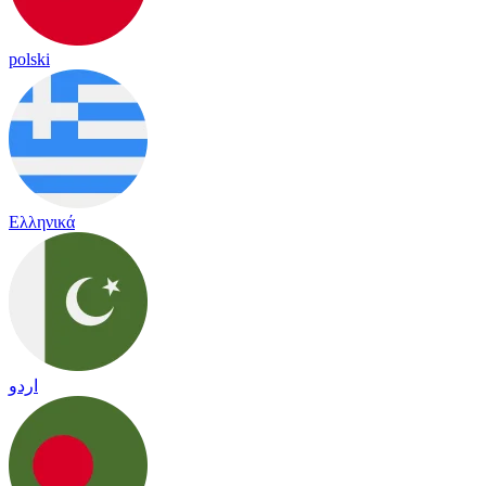
polski
Ελληνικά
اردو