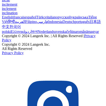
incite
incitement
inclement
inclination
English
français
español
Türkçe
italiano
русский
українська
Tiếng
Việt
हिन्दी
العربية
Filipino
فارسی
Indonesia
Deutsch
português
日本語
中文
한국어
polski
Ελληνικά
اردو
বাংলা
Nederlands
svenska
čeština
română
magyar
Copyright © 2024 Langeek Inc. | All Rights Reserved |
Privacy
Policy
Copyright © 2024 Langeek Inc.
All Rights Reserved
Privacy Policy