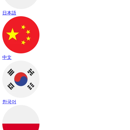
日本語
中文
한국어