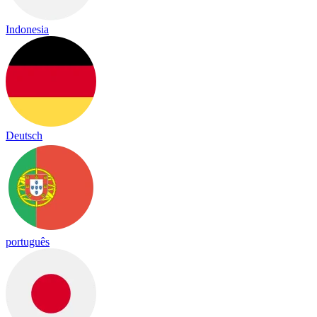
Indonesia
Deutsch
português