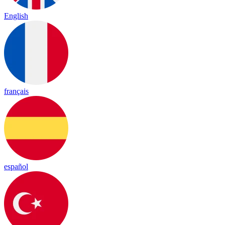
English
français
español