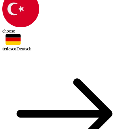
choose
tedesco
Deutsch