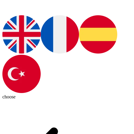
choose