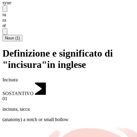
syue
ra
rə
rē
Noun
(
1
)
Definizione e significato di
"incisura"in inglese
Incisura
SOSTANTIVO
01
incisura
,
tacca
(anatomy) a notch or small hollow