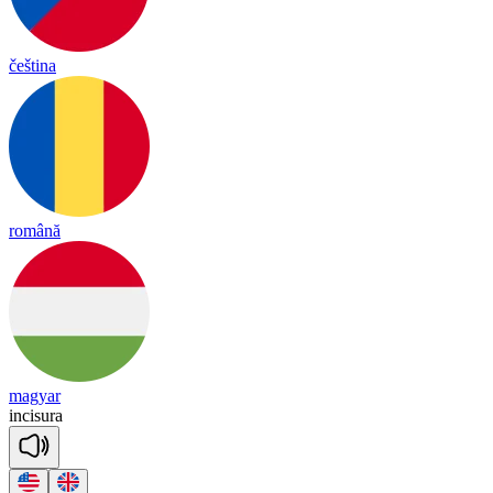
čeština
română
magyar
in
ci
su
ra