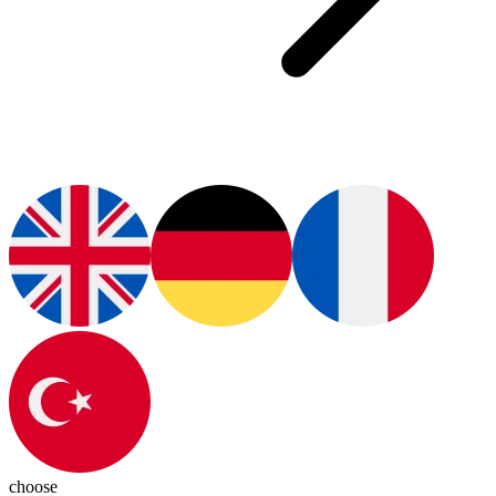
choose