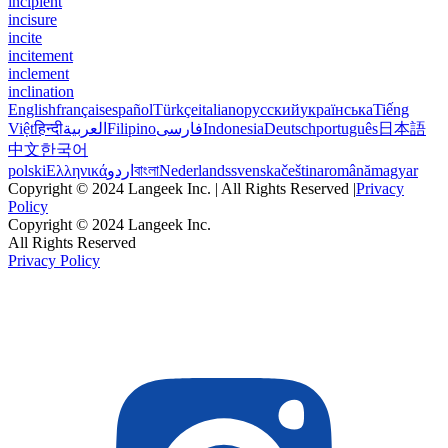
incipient
incisure
incite
incitement
inclement
inclination
English
français
español
Türkçe
italiano
русский
українська
Tiếng
Việt
हिन्दी
العربية
Filipino
فارسی
Indonesia
Deutsch
português
日本語
中文
한국어
polski
Ελληνικά
اردو
বাংলা
Nederlands
svenska
čeština
română
magyar
Copyright © 2024 Langeek Inc. | All Rights Reserved |
Privacy
Policy
Copyright © 2024 Langeek Inc.
All Rights Reserved
Privacy Policy