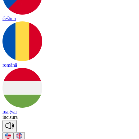
čeština
română
magyar
in
ci
su
ra