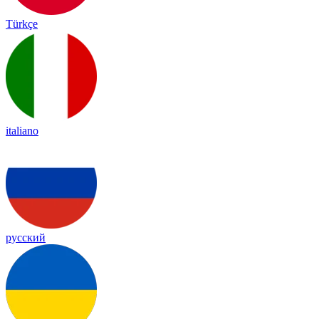
Türkçe
italiano
русский