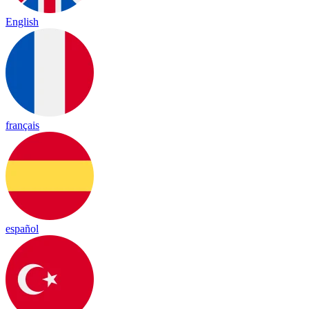
English
français
español