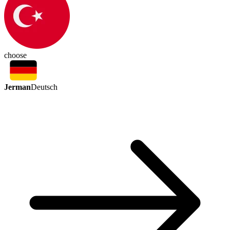
choose
Jerman
Deutsch