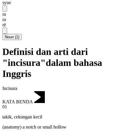
syue
ra
rə
rē
Noun
(
1
)
Definisi dan arti dari
"incisura"dalam bahasa
Inggris
Incisura
KATA BENDA
01
takik
,
cekungan kecil
(anatomy) a notch or small hollow