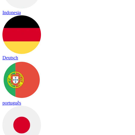
Indonesia
Deutsch
português