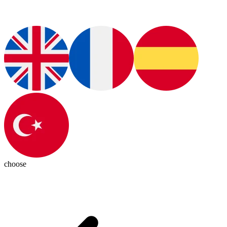
choose