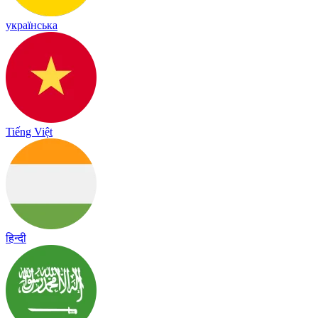
українська
Tiếng Việt
हिन्दी