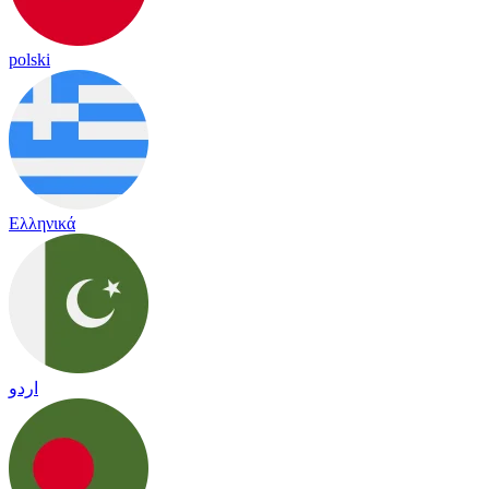
polski
Ελληνικά
اردو