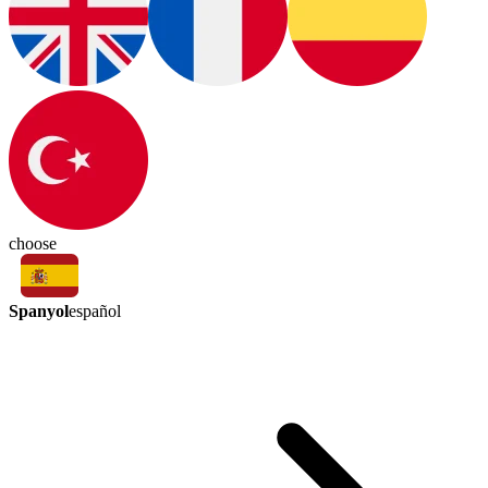
choose
Spanyol
español