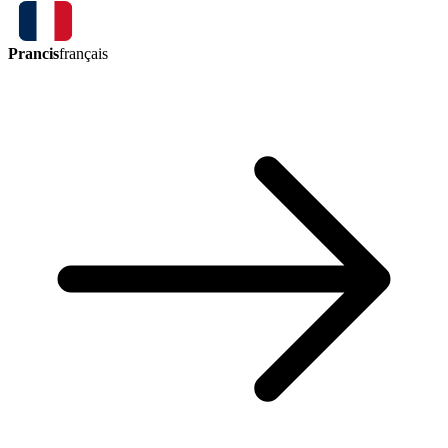
Prancis
français