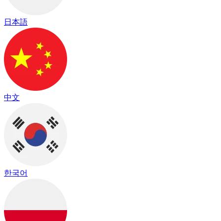
日本語
中文
한국어