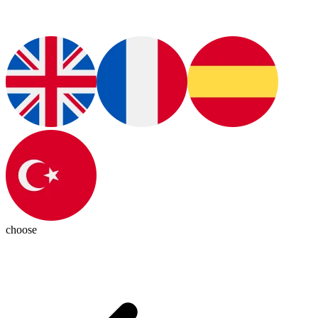
choose