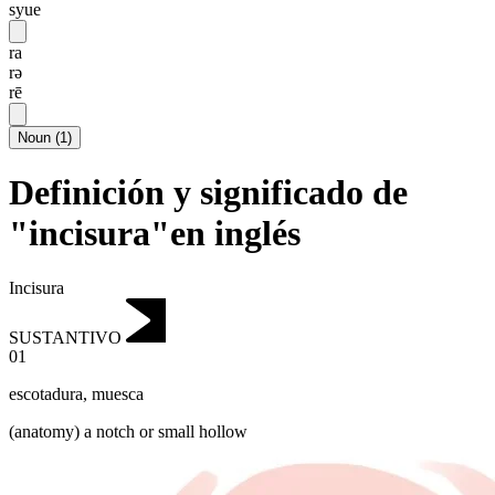
syue
ra
rə
rē
Noun
(
1
)
Definición y significado de
"incisura"en inglés
Incisura
SUSTANTIVO
01
escotadura
,
muesca
(anatomy) a notch or small hollow