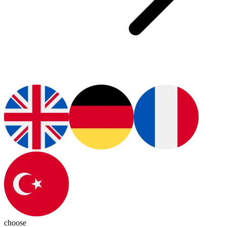
choose