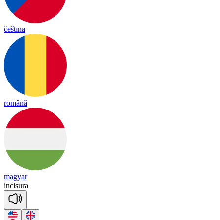
čeština
română
magyar
in
ci
su
ra