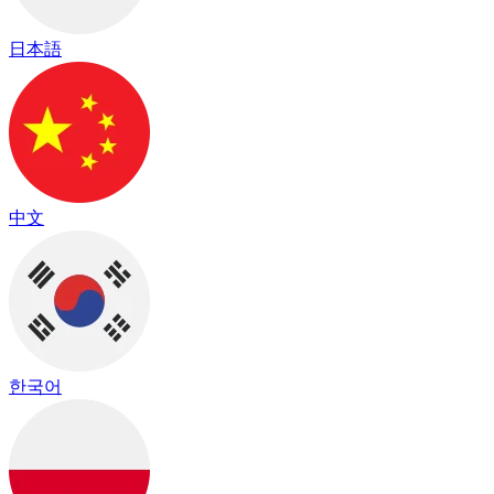
日本語
中文
한국어