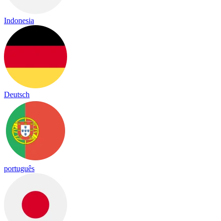
Indonesia
Deutsch
português