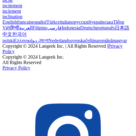
incite
incitement
inclement
inclination
English
français
español
Türkçe
italiano
русский
українська
Tiếng
Việt
हिन्दी
العربية
Filipino
فارسی
Indonesia
Deutsch
português
日本語
中文
한국어
polski
Ελληνικά
اردو
বাংলা
Nederlands
svenska
čeština
română
magyar
Copyright © 2024 Langeek Inc. | All Rights Reserved |
Privacy
Policy
Copyright © 2024 Langeek Inc.
All Rights Reserved
Privacy Policy