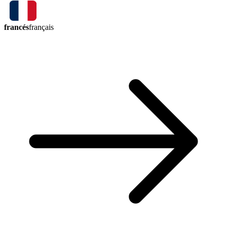
francés
français