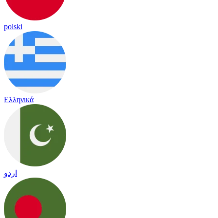
polski
Ελληνικά
اردو