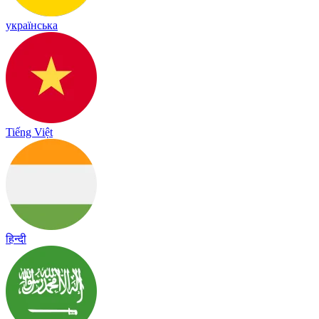
українська
Tiếng Việt
हिन्दी