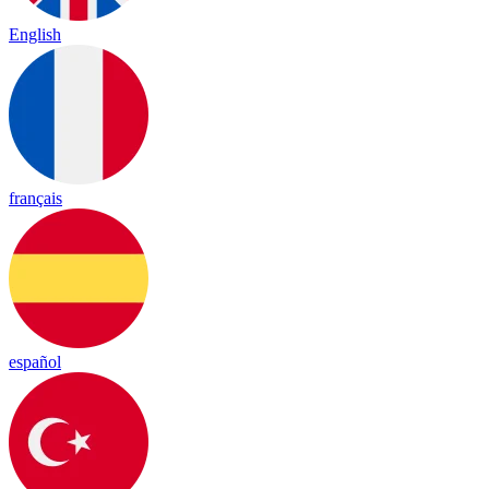
English
français
español