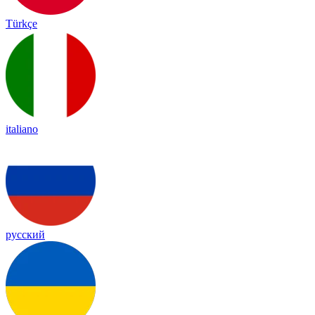
Türkçe
italiano
русский