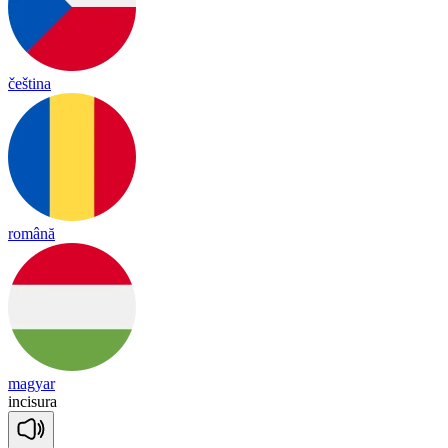
čeština
română
magyar
in
ci
su
ra