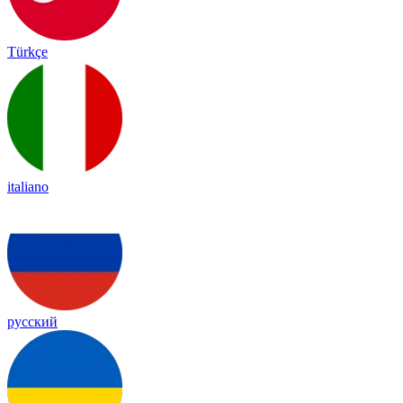
Türkçe
italiano
русский