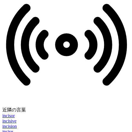
近隣の言葉
incisor
incisive
incision
incise