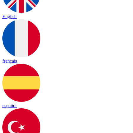
English
français
español