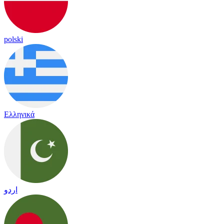
polski
Ελληνικά
اردو