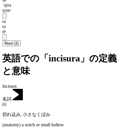
ˈsjʊə
syue
ra
rə
rē
Noun
(
1
)
英語での「incisura」の定義
と意味
Incisura
名詞
01
切れ込み
,
小さなくぼみ
(anatomy) a notch or small hollow