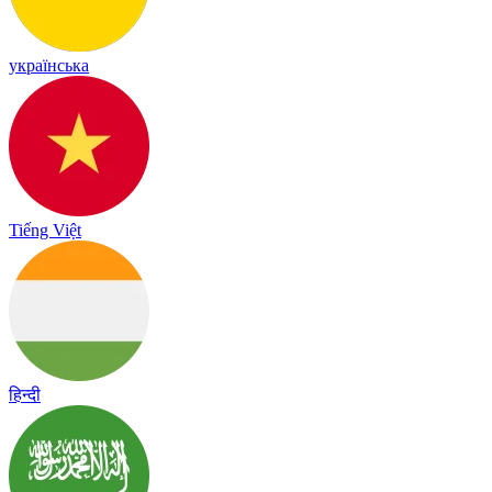
українська
Tiếng Việt
हिन्दी