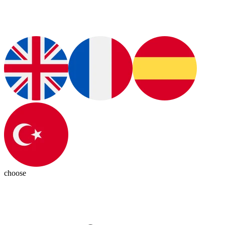
choose