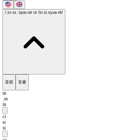
/ˌɪn.sɪ.ˈsjʊə.rə/
or /in.si.syue.rē/
音節
音素
in
ˌɪn
in
ci
sɪ
si
su