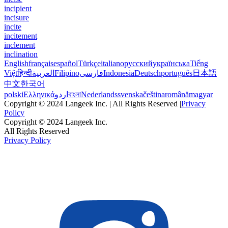
incipient
incisure
incite
incitement
inclement
inclination
English
français
español
Türkçe
italiano
русский
українська
Tiếng
Việt
हिन्दी
العربية
Filipino
فارسی
Indonesia
Deutsch
português
日本語
中文
한국어
polski
Ελληνικά
اردو
বাংলা
Nederlands
svenska
čeština
română
magyar
Copyright © 2024 Langeek Inc. | All Rights Reserved |
Privacy
Policy
Copyright © 2024 Langeek Inc.
All Rights Reserved
Privacy Policy