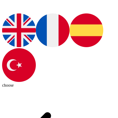
choose