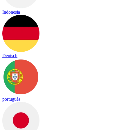
Indonesia
Deutsch
português