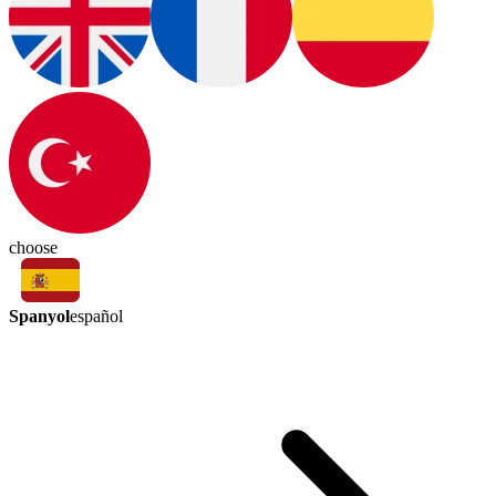
choose
Spanyol
español