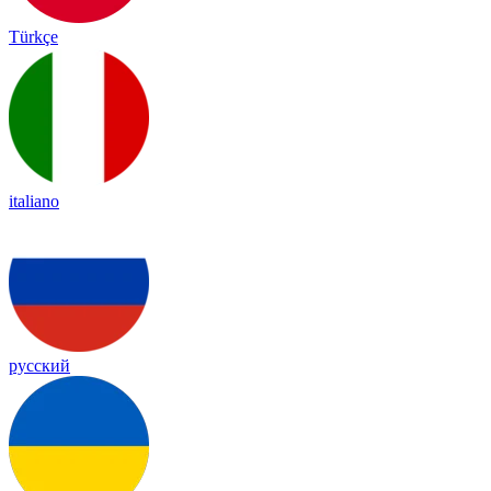
Türkçe
italiano
русский