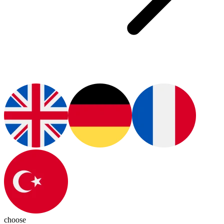
choose