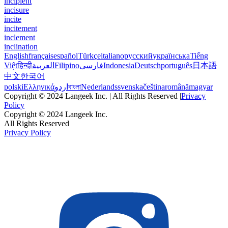
incipient
incisure
incite
incitement
inclement
inclination
English
français
español
Türkçe
italiano
русский
українська
Tiếng
Việt
हिन्दी
العربية
Filipino
فارسی
Indonesia
Deutsch
português
日本語
中文
한국어
polski
Ελληνικά
اردو
বাংলা
Nederlands
svenska
čeština
română
magyar
Copyright © 2024 Langeek Inc. | All Rights Reserved |
Privacy
Policy
Copyright © 2024 Langeek Inc.
All Rights Reserved
Privacy Policy