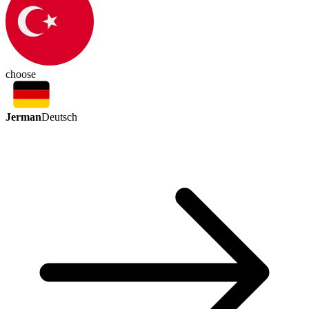
choose
Jerman
Deutsch