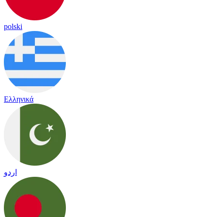
polski
Ελληνικά
اردو