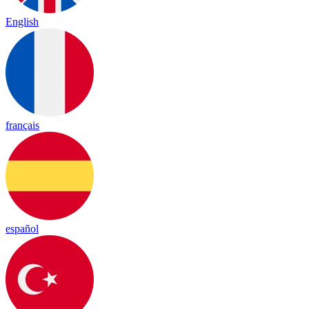
English
français
español