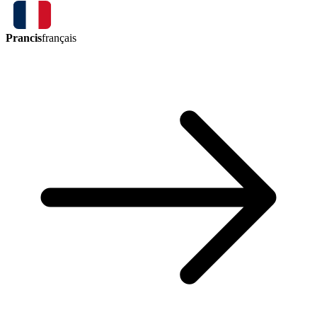
Prancis
français