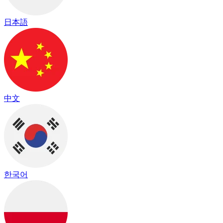
日本語
中文
한국어