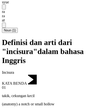
syue
ra
rə
rē
Noun
(
1
)
Definisi dan arti dari
"incisura"dalam bahasa
Inggris
Incisura
KATA BENDA
01
takik
,
cekungan kecil
(anatomy) a notch or small hollow