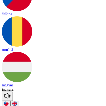
čeština
română
magyar
in
ci
su
ra