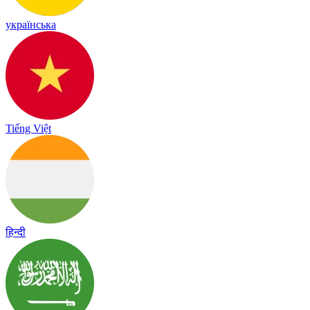
українська
Tiếng Việt
हिन्दी