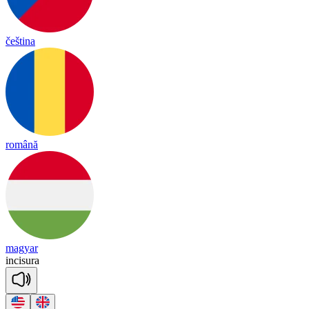
čeština
română
magyar
in
ci
su
ra