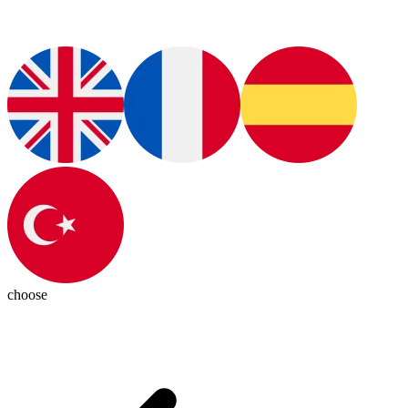
choose