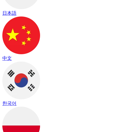
日本語
中文
한국어