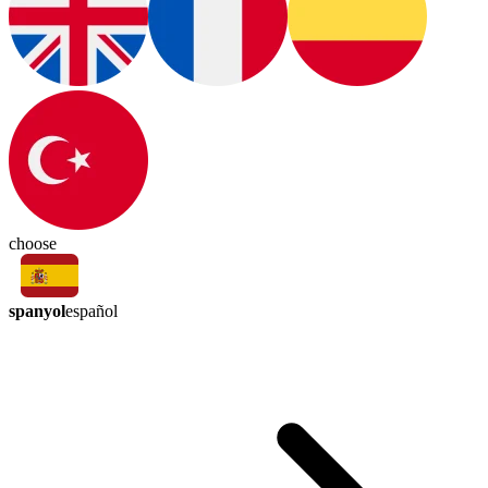
choose
spanyol
español