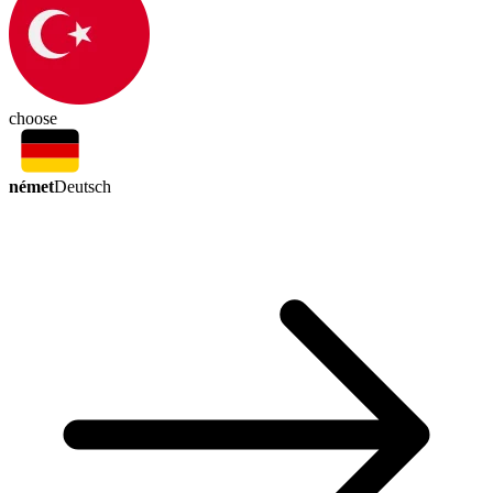
choose
német
Deutsch