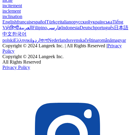
incite
incitement
inclement
inclination
English
français
español
Türkçe
italiano
русский
українська
Tiếng
Việt
हिन्दी
العربية
Filipino
فارسی
Indonesia
Deutsch
português
日本語
中文
한국어
polski
Ελληνικά
اردو
বাংলা
Nederlands
svenska
čeština
română
magyar
Copyright © 2024 Langeek Inc. | All Rights Reserved |
Privacy
Policy
Copyright © 2024 Langeek Inc.
All Rights Reserved
Privacy Policy