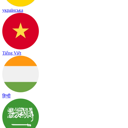
українська
Tiếng Việt
हिन्दी