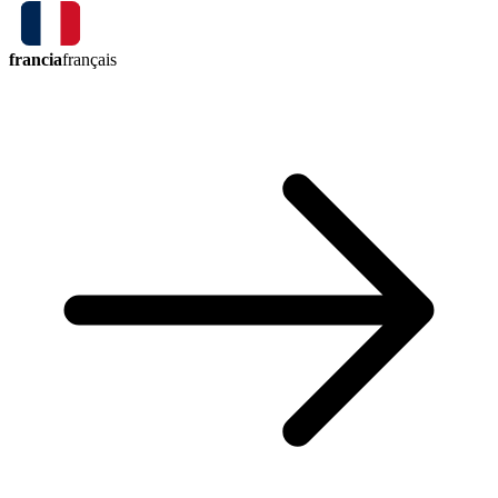
francia
français