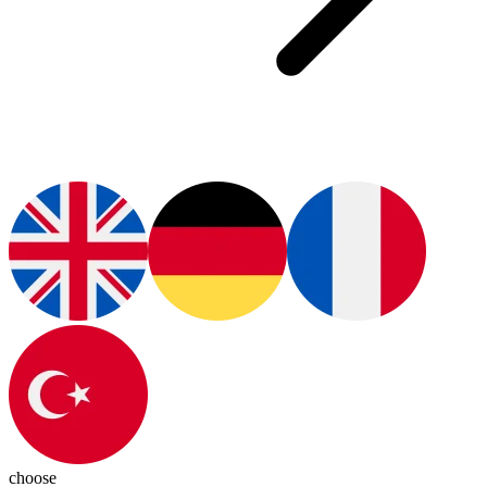
choose