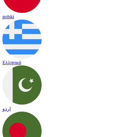
polski
Ελληνικά
اردو