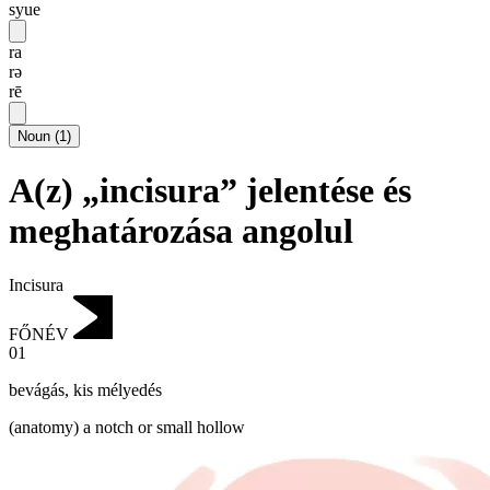
syue
ra
rə
rē
Noun
(
1
)
A(z) „incisura” jelentése és
meghatározása angolul
Incisura
FŐNÉV
01
bevágás
,
kis mélyedés
(anatomy) a notch or small hollow