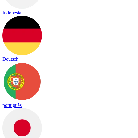
Indonesia
Deutsch
português