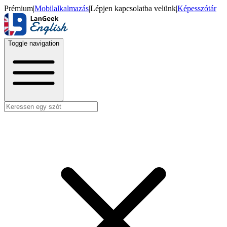
Prémium
|
Mobilalkalmazás
|
Lépjen kapcsolatba velünk
|
Képesszótár
Toggle navigation