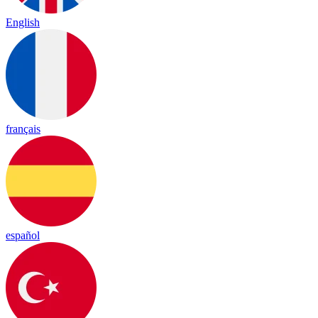
English
français
español