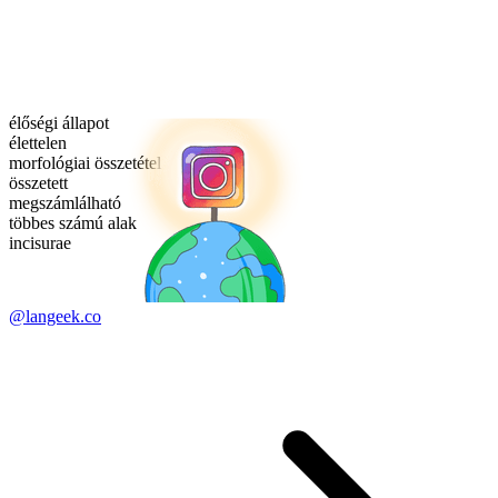
élőségi állapot
élettelen
morfológiai összetétel
összetett
megszámlálható
többes számú alak
incisurae
@langeek.co