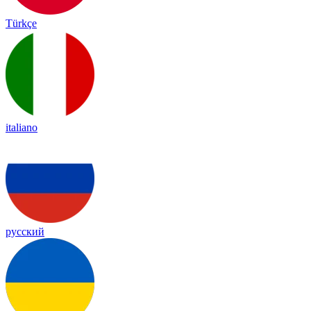
Türkçe
italiano
русский