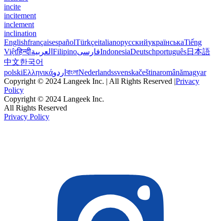
incite
incitement
inclement
inclination
English
français
español
Türkçe
italiano
русский
українська
Tiếng
Việt
हिन्दी
العربية
Filipino
فارسی
Indonesia
Deutsch
português
日本語
中文
한국어
polski
Ελληνικά
اردو
বাংলা
Nederlands
svenska
čeština
română
magyar
Copyright © 2024 Langeek Inc. | All Rights Reserved |
Privacy
Policy
Copyright © 2024 Langeek Inc.
All Rights Reserved
Privacy Policy