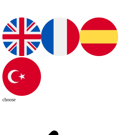
choose