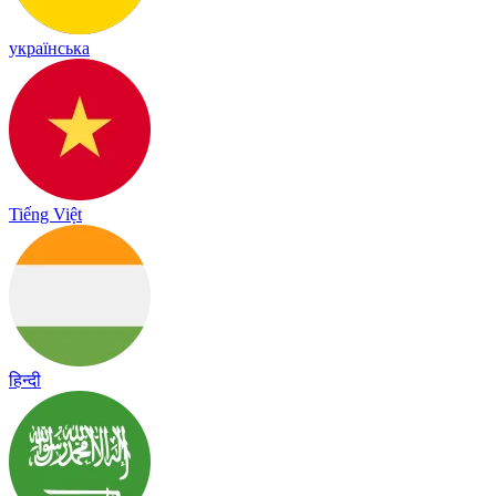
українська
Tiếng Việt
हिन्दी