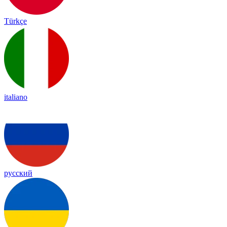
Türkçe
italiano
русский