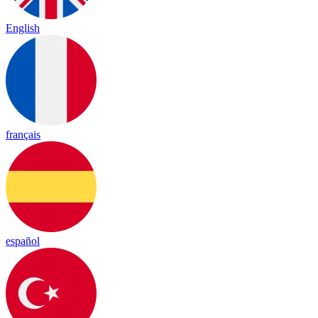
English
français
español