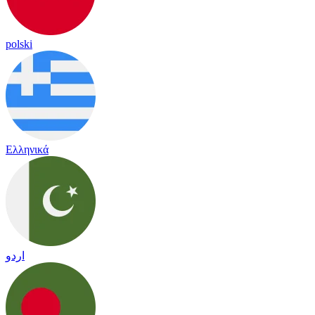
polski
Ελληνικά
اردو