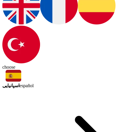
choose
اسپانیایی
español