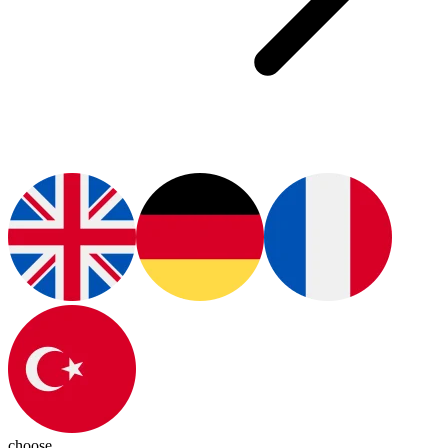
choose