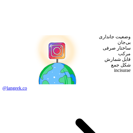
وضعیت جانداری
بی‌جان
ساختار صرفی
مرکب
قابل شمارش
شکل جمع
incisurae
@langeek.co