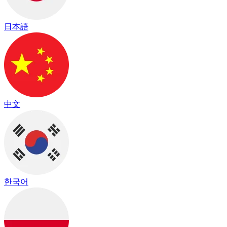
日本語
中文
한국어