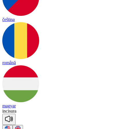
čeština
română
magyar
in
ci
su
ra