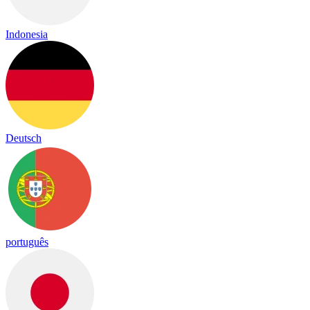
Indonesia
Deutsch
português