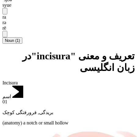
syue
ra
rə
rē
Noun
(
1
)
تعریف و معنی "incisura"در
زبان انگلیسی
Incisura
اسم
01
فرورفتگی کوچک
,
بریدگی
(anatomy) a notch or small hollow