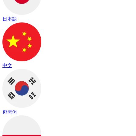
日本語
中文
한국어