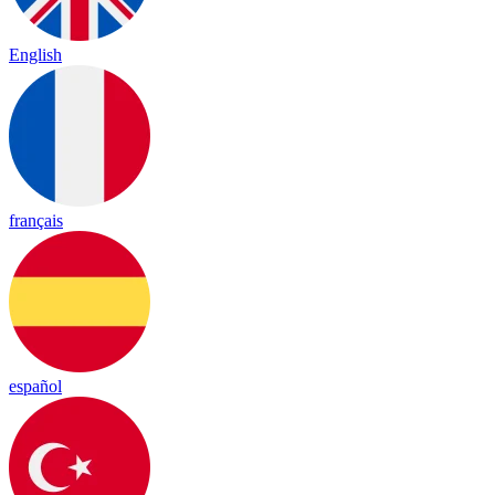
English
français
español