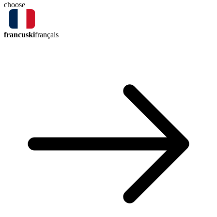
choose
francuski
français