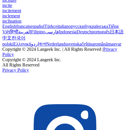
incisure
incite
incitement
inclement
inclination
English
français
español
Türkçe
italiano
русский
українська
Tiếng
Việt
हिन्दी
العربية
Filipino
فارسی
Indonesia
Deutsch
português
日本語
中文
한국어
polski
Ελληνικά
اردو
বাংলা
Nederlands
svenska
čeština
română
magyar
Copyright © 2024 Langeek Inc. | All Rights Reserved |
Privacy
Policy
Copyright © 2024 Langeek Inc.
All Rights Reserved
Privacy Policy