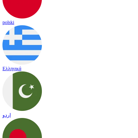
polski
Ελληνικά
اردو