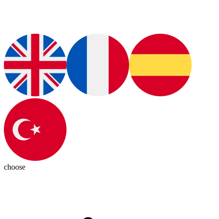
choose