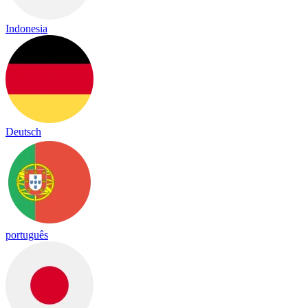
Indonesia
Deutsch
português