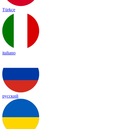
Türkçe
italiano
русский