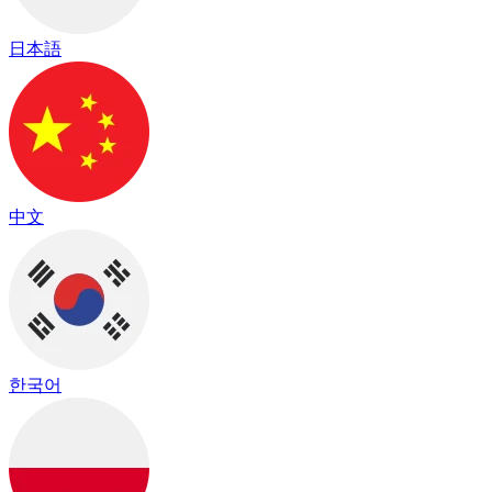
日本語
中文
한국어