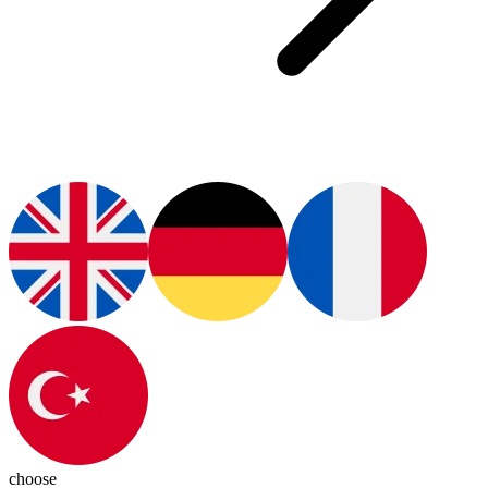
choose