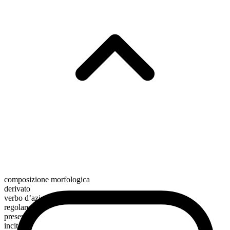
composizione morfologica
derivato
verbo d’azione
regolare
presente
incite