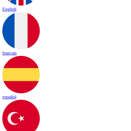
English
français
español