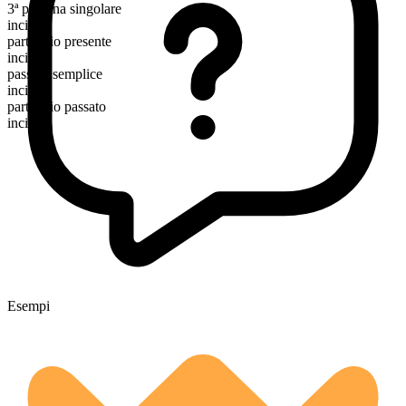
3ª persona singolare
incites
participio presente
inciting
passato semplice
incited
participio passato
incited
Esempi