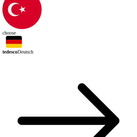
choose
tedesco
Deutsch