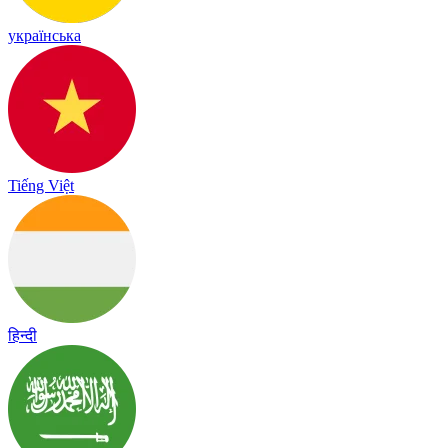
українська
Tiếng Việt
हिन्दी