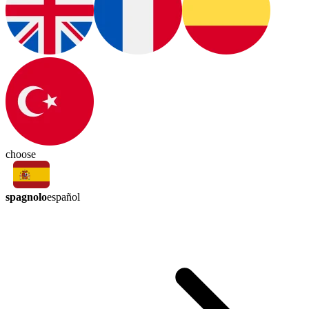
choose
spagnolo
español