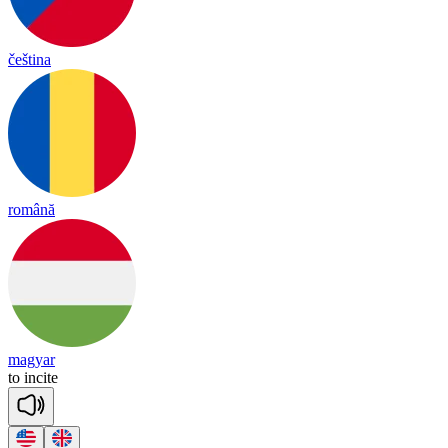
čeština
română
magyar
to
in
cite