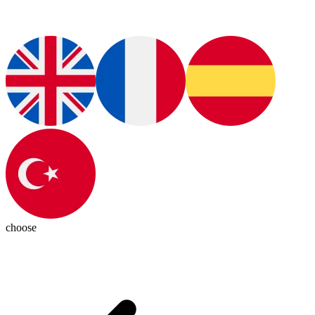
choose