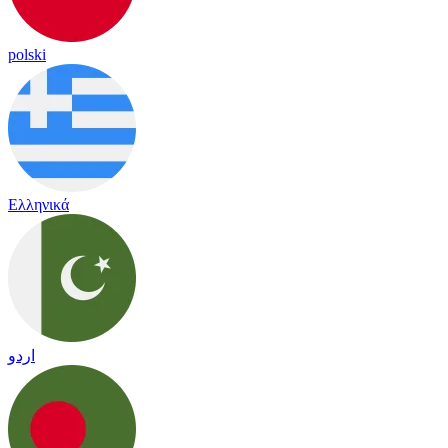
polski
Ελληνικά
اردو