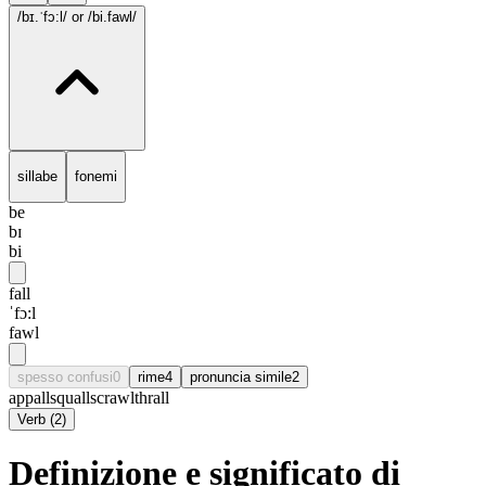
/bɪ.ˈfɔ:l/
or /bi.fawl/
sillabe
fonemi
be
bɪ
bi
fall
ˈfɔ:l
fawl
spesso confusi
0
rime
4
pronuncia simile
2
appall
squall
scrawl
thrall
Verb
(
2
)
Definizione e significato di