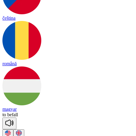
čeština
română
magyar
to
be
fall