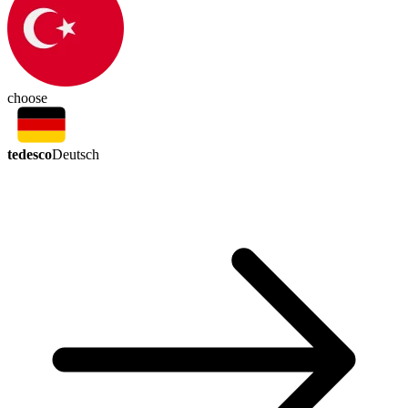
choose
tedesco
Deutsch