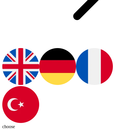
choose