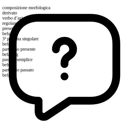
composizione morfologica
derivato
verbo d’azione
regolare
presente
befall
3ª persona singolare
befalls
participio presente
befalling
passato semplice
befell
participio passato
befallen