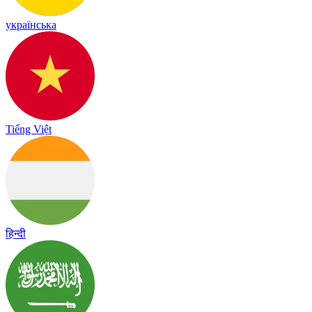
українська
Tiếng Việt
हिन्दी