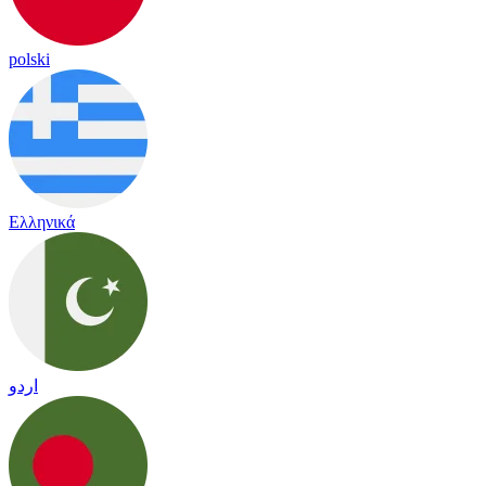
polski
Ελληνικά
اردو