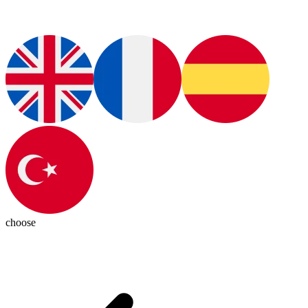
choose