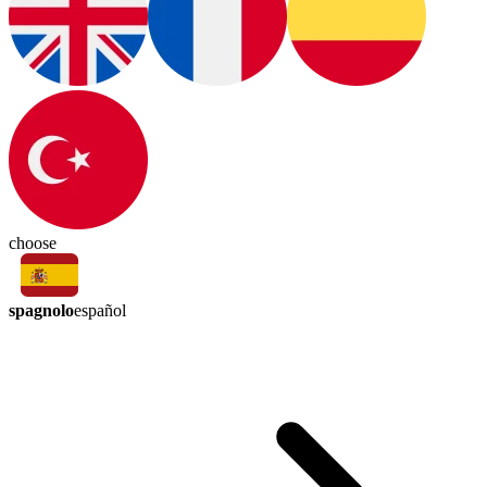
choose
spagnolo
español