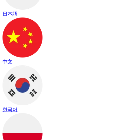
日本語
中文
한국어