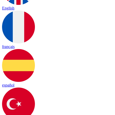
English
français
español