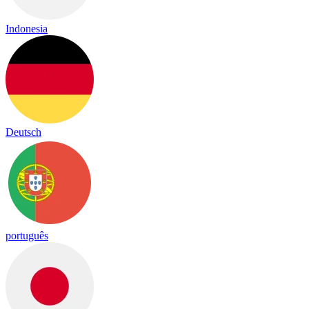
Indonesia
Deutsch
português