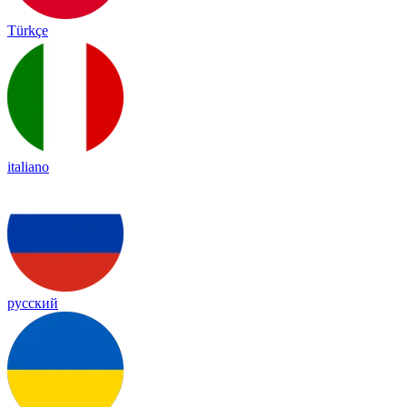
Türkçe
italiano
русский