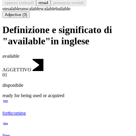
spesso confusi
0
rime
4
pronuncia simile
0
unsalable
unscalable
scalable
bailable
Adjective
(
3
)
Definizione e significato di
"available"in inglese
available
AGGETTIVO
01
disponibile
ready for being used or acquired
forthcoming
free