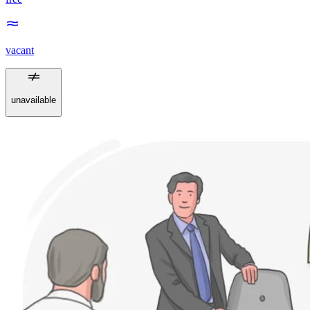
vacant
unavailable