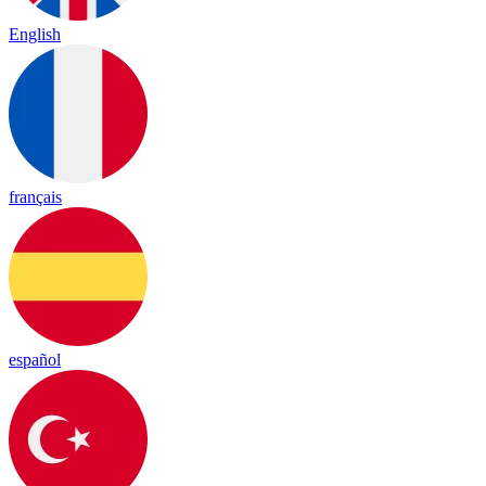
English
français
español