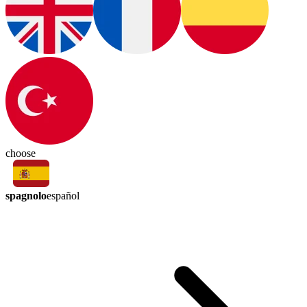
choose
spagnolo
español