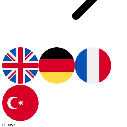
choose