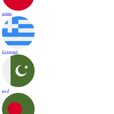
polski
Ελληνικά
اردو