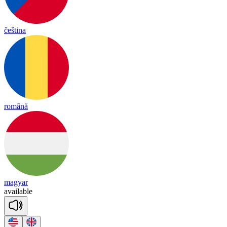
čeština
română
magyar
a
vai
lable