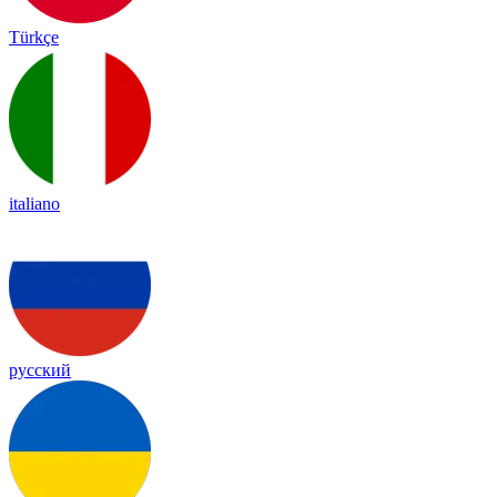
Türkçe
italiano
русский