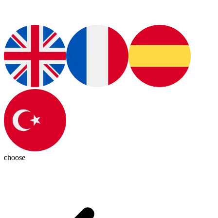
choose