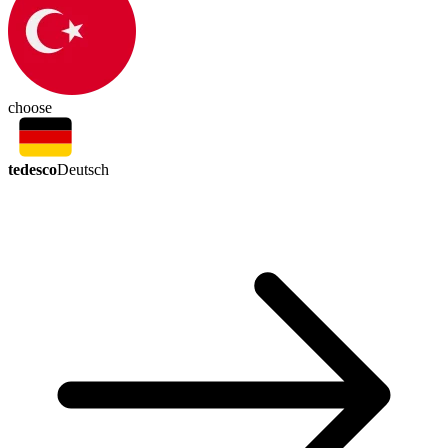
choose
tedesco
Deutsch