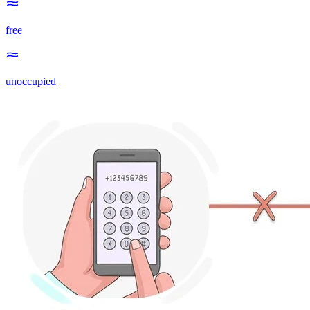
free
unoccupied