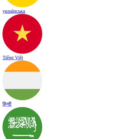
українська
Tiếng Việt
हिन्दी