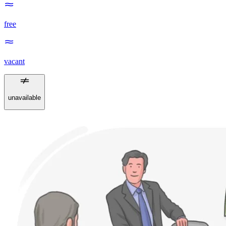
free
vacant
unavailable