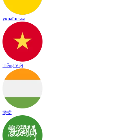
українська
Tiếng Việt
हिन्दी