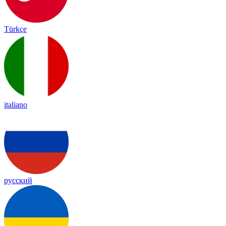
Türkçe
italiano
русский