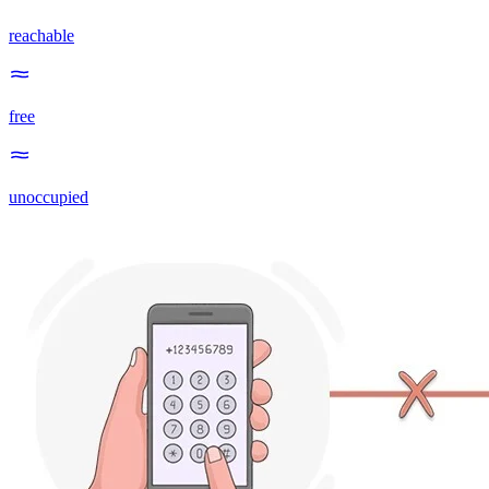
reachable
free
unoccupied