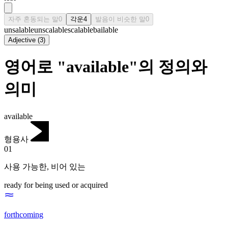
자주 혼동되는 말
0
각운
4
발음이 비슷한 말
0
unsalable
unscalable
scalable
bailable
Adjective
(
3
)
영어로 "available"의 정의와
의미
available
형용사
01
사용 가능한
,
비어 있는
ready for being used or acquired
forthcoming