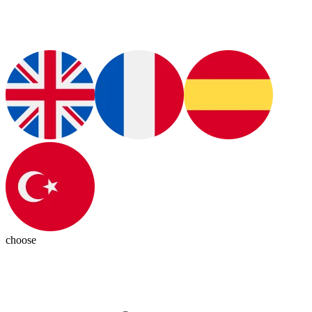
choose