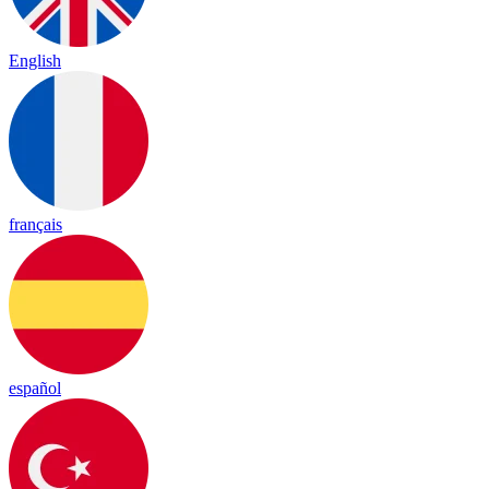
English
français
español