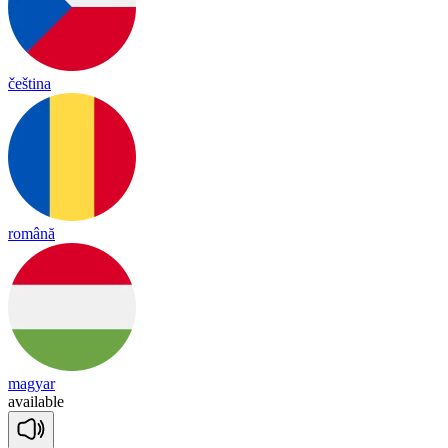
čeština
română
magyar
a
vai
lable