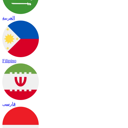
العربية
Filipino
فارسی