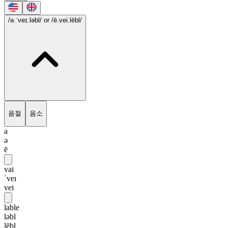
/ə.ˈveɪ.ləbl/
or /ē.vei.lēbl/
음절
음소
a
ə
ē
vai
ˈveɪ
vei
lable
ləbl
lēbl