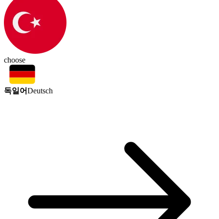
choose
독일어
Deutsch