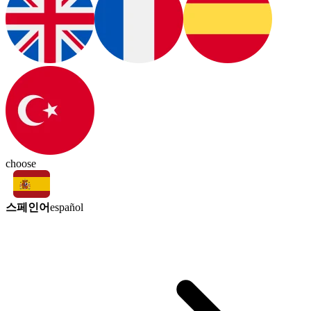
choose
스페인어
español