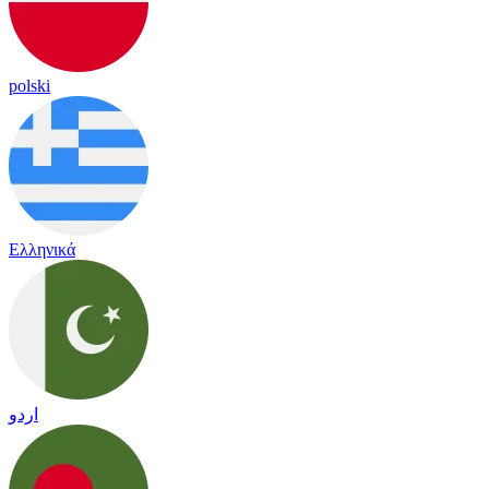
polski
Ελληνικά
اردو