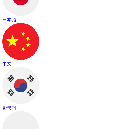
日本語
中文
한국어