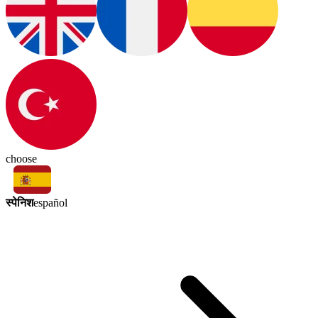
choose
स्पेनिश
español