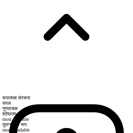
रूपात्मक संरचना
सरल
गुणवाचक
श्रेष्ठतम रूप
most available
तुलनात्मक रूप
more available