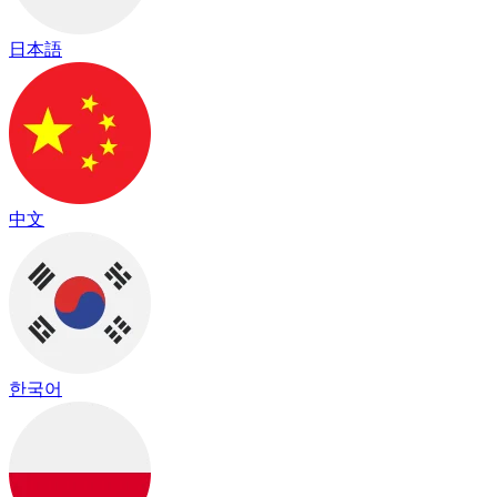
日本語
中文
한국어