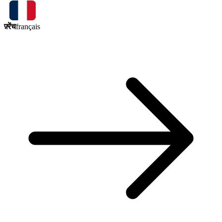
फ़्रेंच
français