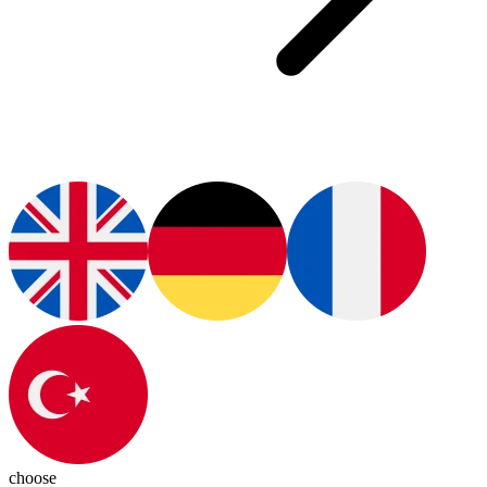
choose