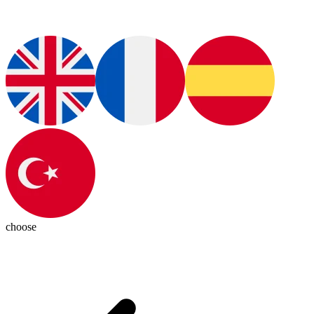
choose