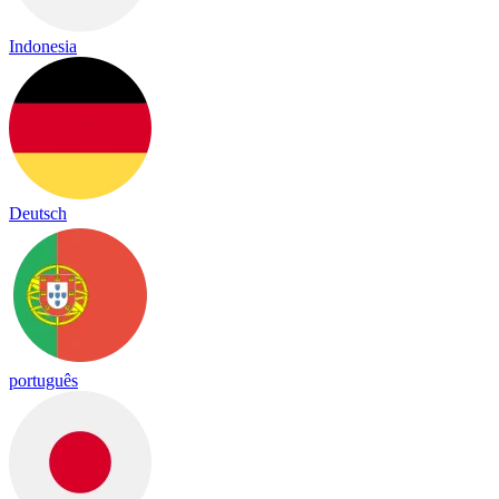
Indonesia
Deutsch
português