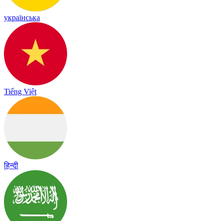
українська
Tiếng Việt
हिन्दी