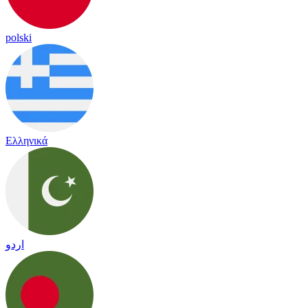
polski
Ελληνικά
اردو