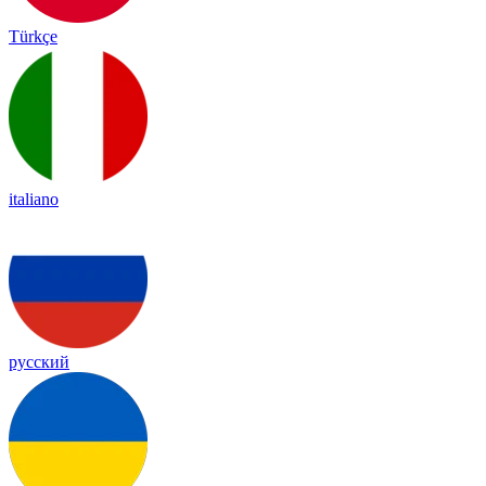
Türkçe
italiano
русский