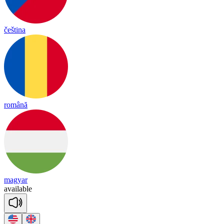
čeština
română
magyar
a
vai
lable