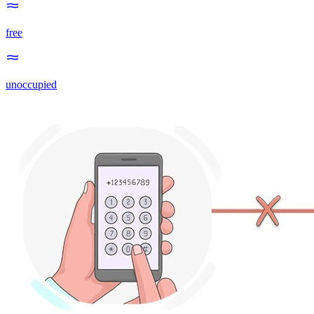
free
unoccupied