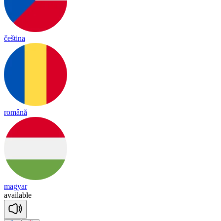
čeština
română
magyar
a
vai
lable