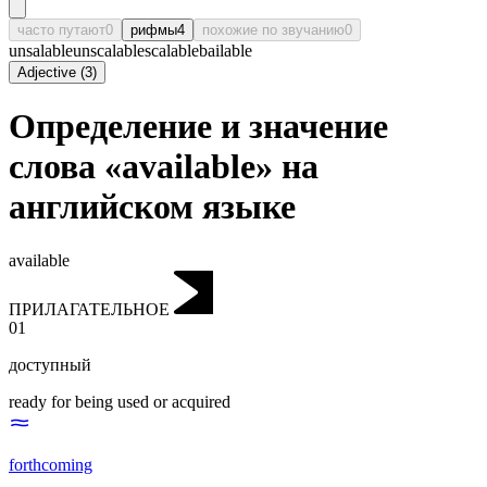
часто путают
0
рифмы
4
похожие по звучанию
0
unsalable
unscalable
scalable
bailable
Adjective
(
3
)
Определение и значение
слова «available» на
английском языке
available
ПРИЛАГАТЕЛЬНОЕ
01
доступный
ready for being used or acquired
forthcoming