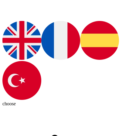
choose