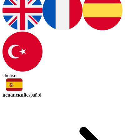
choose
испанский
español