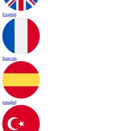
English
français
español