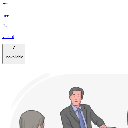
free
vacant
unavailable