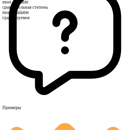
most available
сравнительная степень
more available
градуируемое
Примеры