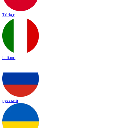
Türkçe
italiano
русский