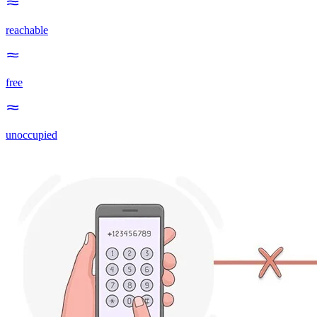
reachable
free
unoccupied