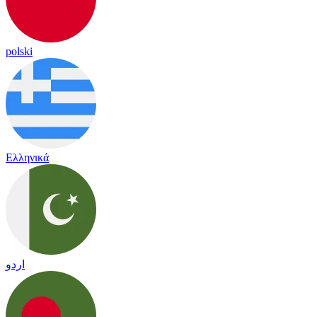
polski
Ελληνικά
اردو