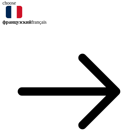
choose
французский
français