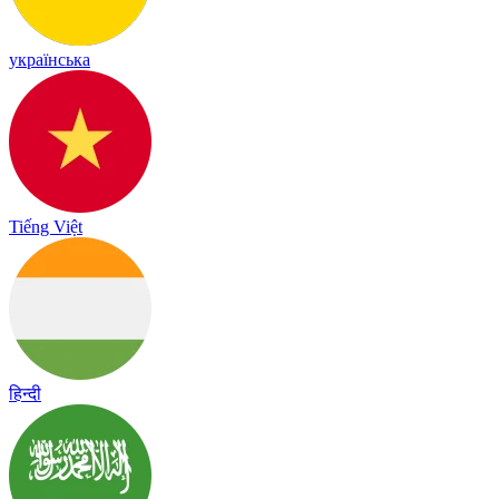
українська
Tiếng Việt
हिन्दी