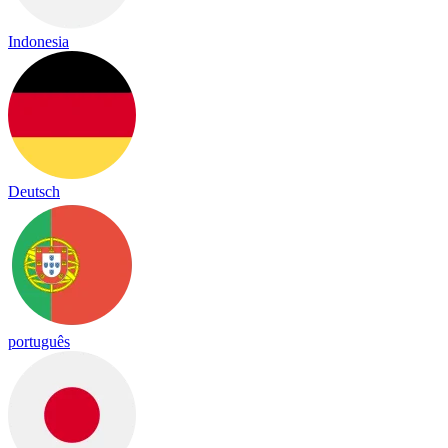
Indonesia
Deutsch
português