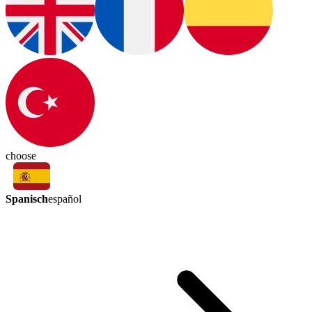
choose
Spanisch
español