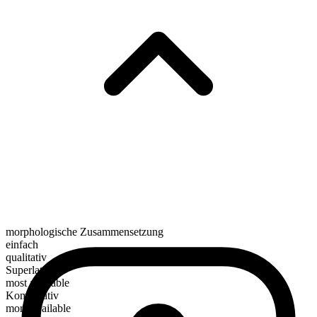
morphologische Zusammensetzung
einfach
qualitativ
Superlativ
most available
Komparativ
more available