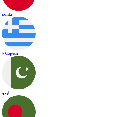
polski
Ελληνικά
اردو