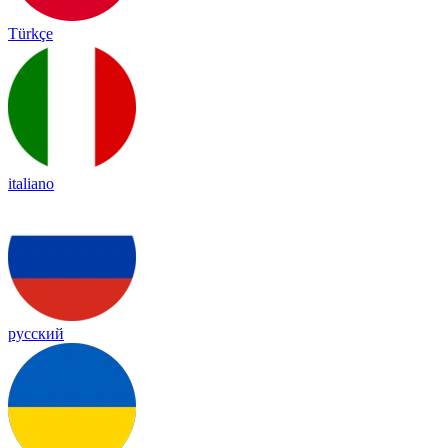
Türkçe
italiano
русский