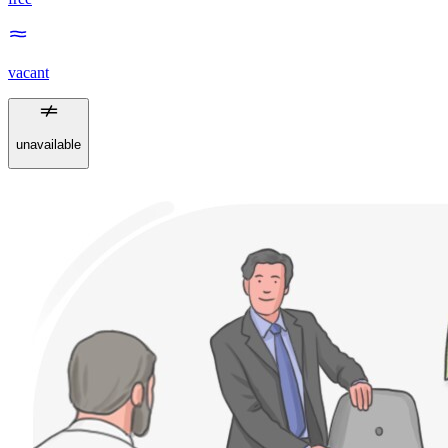
vacant
unavailable