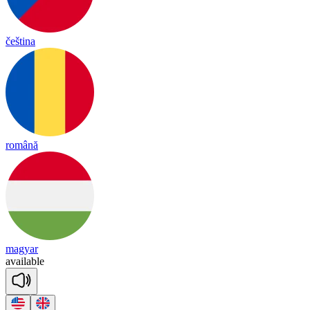
čeština
română
magyar
a
vai
lable