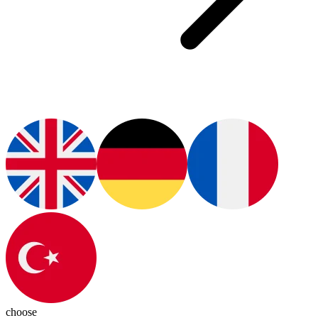
choose