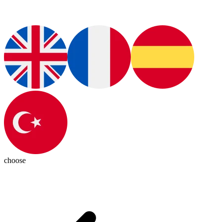
choose