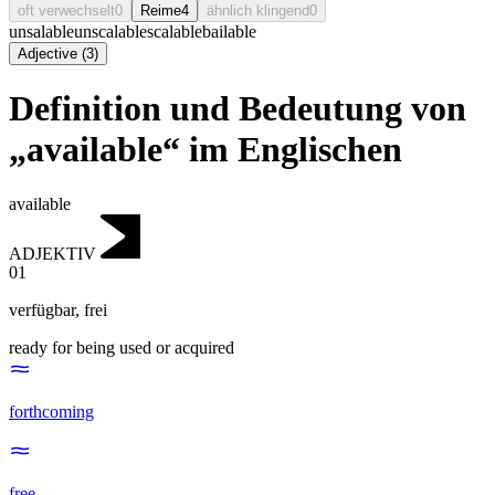
oft verwechselt
0
Reime
4
ähnlich klingend
0
unsalable
unscalable
scalable
bailable
Adjective
(
3
)
Definition und Bedeutung von
„available“ im Englischen
available
ADJEKTIV
01
verfügbar
,
frei
ready for being used or acquired
forthcoming
free