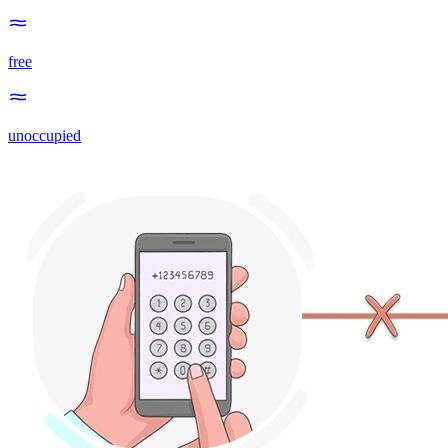
free
unoccupied