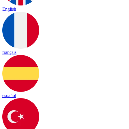
English
français
español