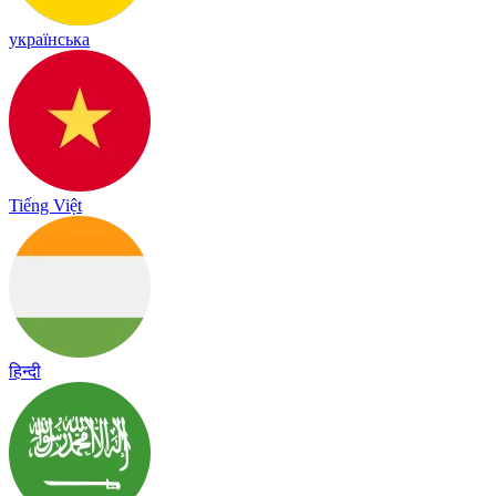
українська
Tiếng Việt
हिन्दी