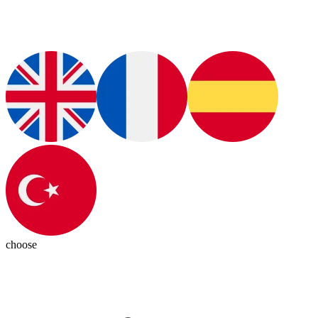
choose