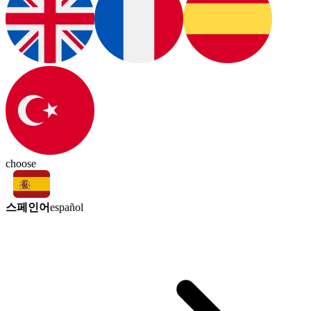
choose
스페인어
español