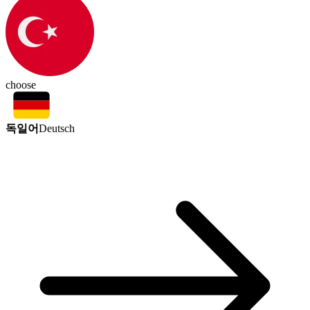
choose
독일어
Deutsch