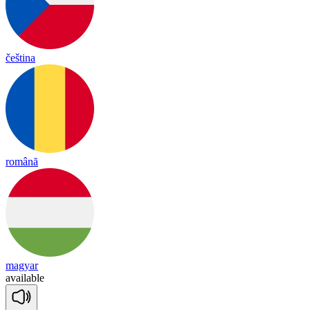
čeština
română
magyar
a
vai
lable