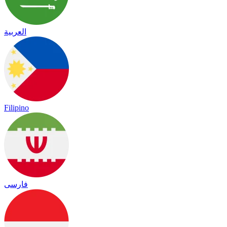
العربية
Filipino
فارسی