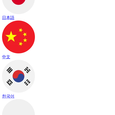
日本語
中文
한국어