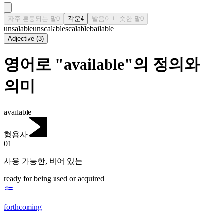
자주 혼동되는 말
0
각운
4
발음이 비슷한 말
0
unsalable
unscalable
scalable
bailable
Adjective
(
3
)
영어로 "available"의 정의와
의미
available
형용사
01
사용 가능한
,
비어 있는
ready for being used or acquired
forthcoming