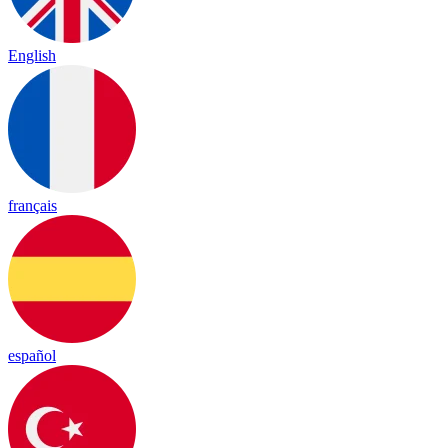
English
français
español