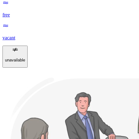
free
vacant
unavailable