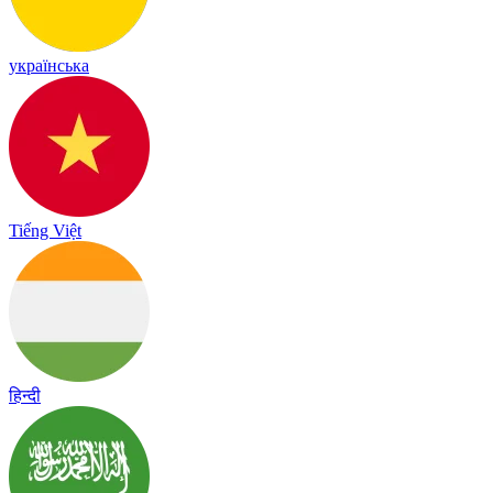
українська
Tiếng Việt
हिन्दी