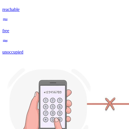
reachable
free
unoccupied