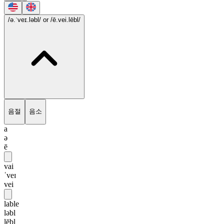
/ə.ˈveɪ.ləbl/
or /ē.vei.lēbl/
음절
음소
a
ə
ē
vai
ˈveɪ
vei
lable
ləbl
lēbl