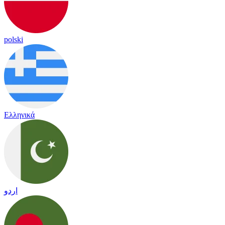
polski
Ελληνικά
اردو