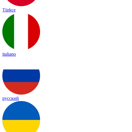
Türkçe
italiano
русский