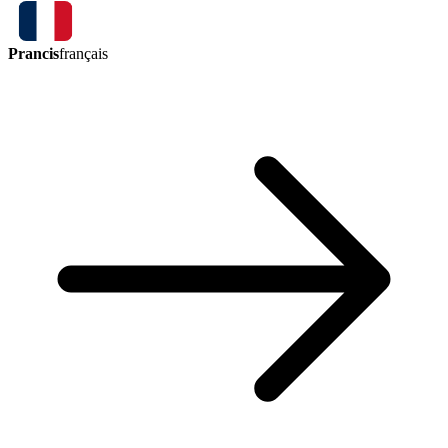
Prancis
français