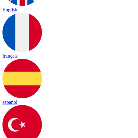
English
français
español