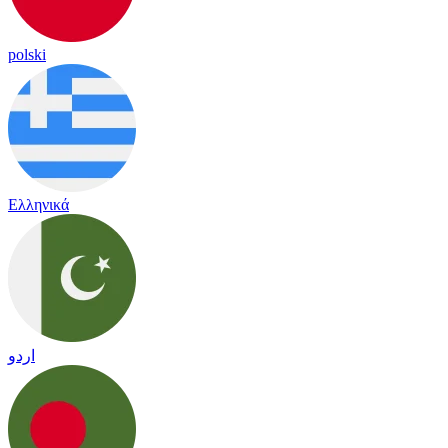
polski
Ελληνικά
اردو