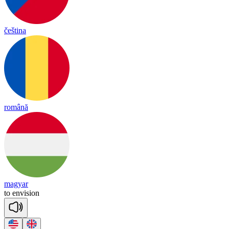
čeština
română
magyar
to
en
vi
sion