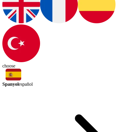
choose
Spanyol
español