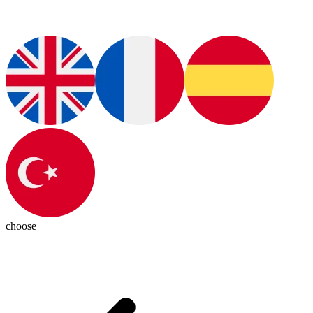
choose