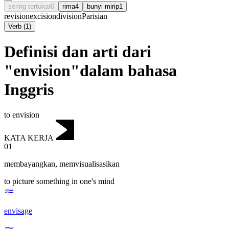
sering tertukar
0
rima
4
bunyi mirip
1
revision
excision
division
Parisian
Verb
(
1
)
Definisi dan arti dari
"envision"dalam bahasa
Inggris
to envision
KATA KERJA
01
membayangkan
,
memvisualisasikan
to picture something in one's mind
envisage