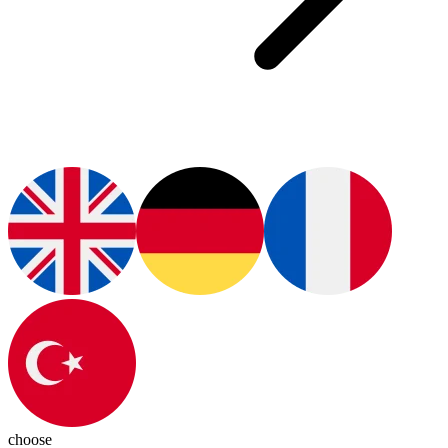
choose