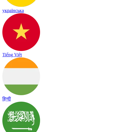
українська
Tiếng Việt
हिन्दी