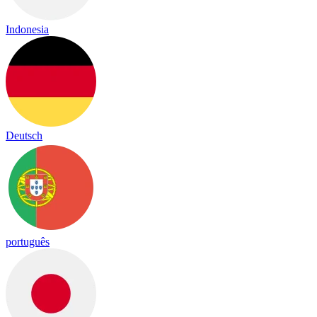
Indonesia
Deutsch
português