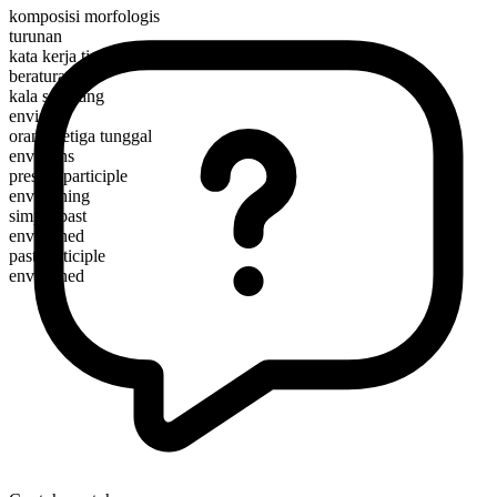
komposisi morfologis
turunan
kata kerja tindakan
beraturan
kala sekarang
envision
orang ketiga tunggal
envisions
present participle
envisioning
simple past
envisioned
past participle
envisioned