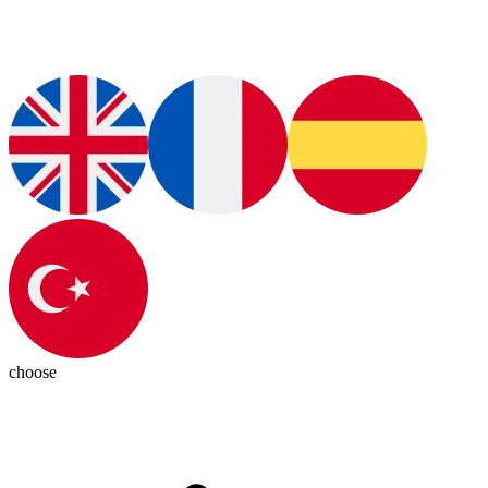
choose