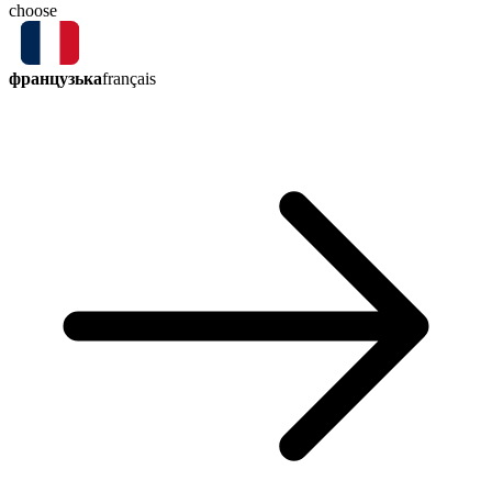
choose
французька
français