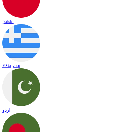
polski
Ελληνικά
اردو