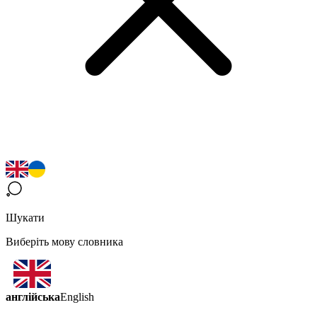
Шукати
Виберіть мову словника
англійська
English