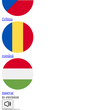
čeština
română
magyar
to
en
vi
sion