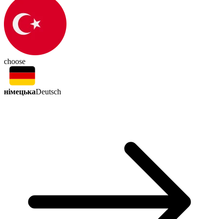
choose
німецька
Deutsch