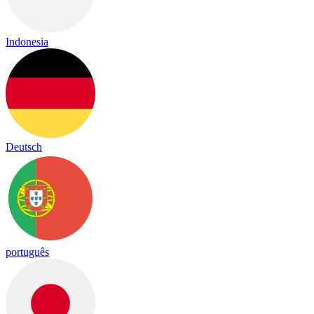
Indonesia
Deutsch
português