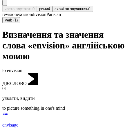
часто плутають
0
рими
4
схожі за звучанням
1
revision
excision
division
Parisian
Verb
(
1
)
Визначення та значення
слова «envision» англійською
мовою
to envision
ДІЄСЛОВО
01
уявляти
,
видити
to picture something in one's mind
envisage