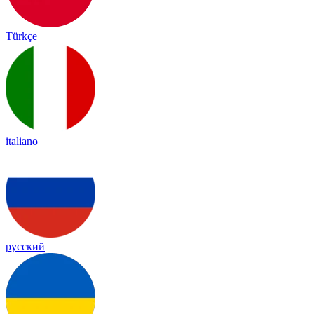
Türkçe
italiano
русский