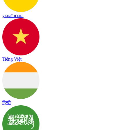
українська
Tiếng Việt
हिन्दी