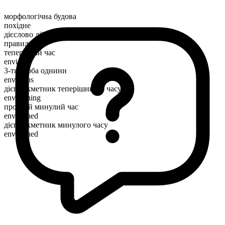
морфологічна будова
похідне
дієслово дії
правильний
теперішній час
envision
3-тя особа однини
envisions
дієприкметник теперішнього часу
envisioning
простий минулий час
envisioned
дієприкметник минулого часу
envisioned