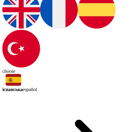
choose
іспанська
español