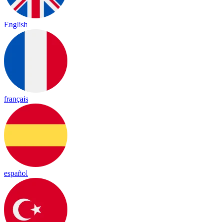
English
français
español