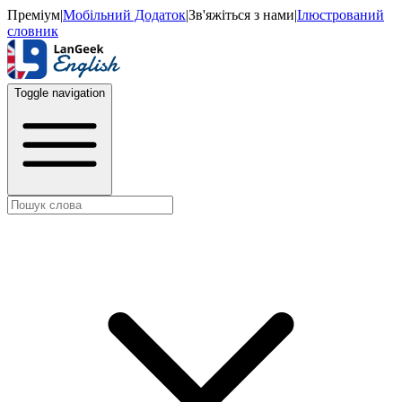
Преміум
|
Мобільний Додаток
|
Зв'яжіться з нами
|
Ілюстрований
словник
Toggle navigation