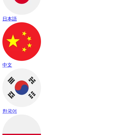
日本語
中文
한국어