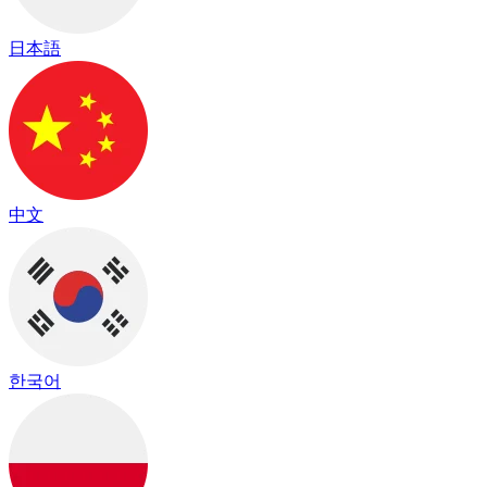
日本語
中文
한국어