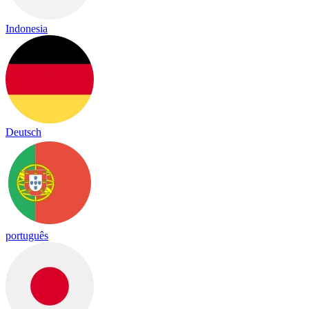
Indonesia
Deutsch
português