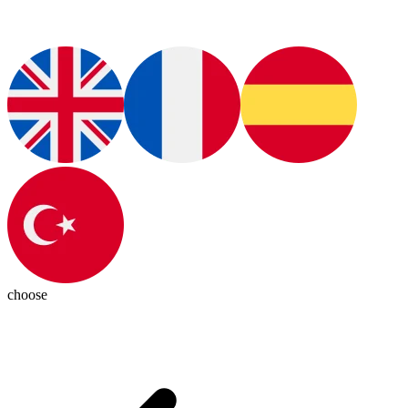
choose