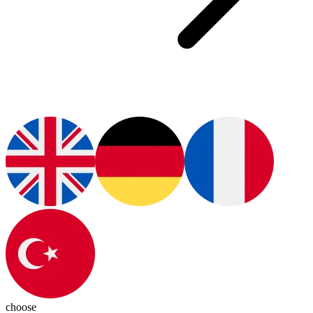
choose