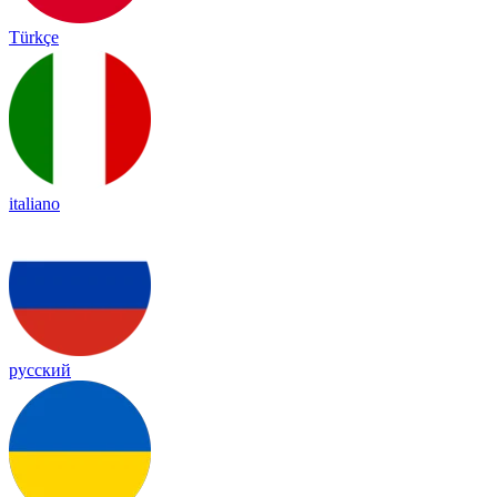
Türkçe
italiano
русский