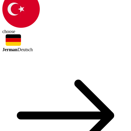
choose
Jerman
Deutsch