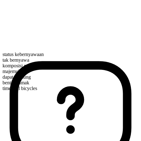
status kebernyawaan
tak bernyawa
komposisi morfologis
majemuk
dapat dihitung
bentuk jamak
time trial bicycles