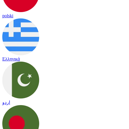
polski
Ελληνικά
اردو