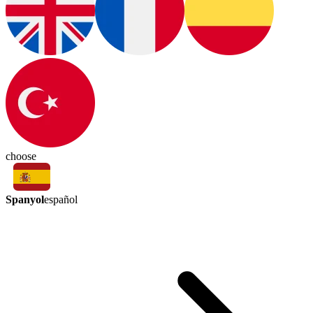
choose
Spanyol
español