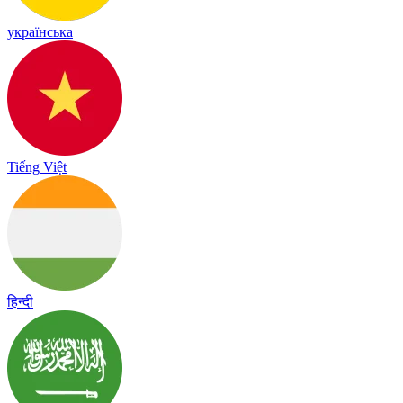
українська
Tiếng Việt
हिन्दी