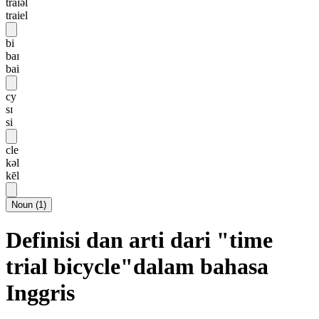
traɪəl
traiel
bi
baɪ
bai
cy
sɪ
si
cle
kəl
kēl
Noun
(
1
)
Definisi dan arti dari "time
trial bicycle"dalam bahasa
Inggris