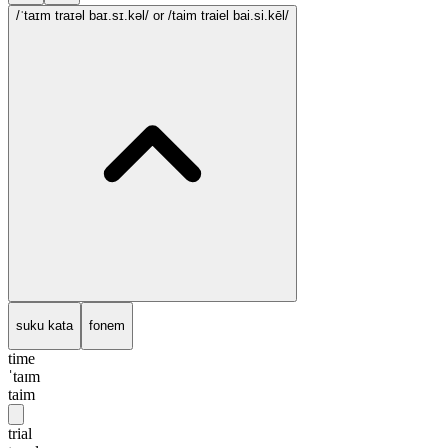
/ˈtaɪm traɪəl baɪ.sɪ.kəl/
or /taim traiel bai.si.kēl/
suku kata
fonem
time
ˈtaɪm
taim
trial