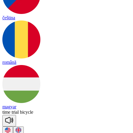
čeština
română
magyar
time
trial
bi
cy
cle