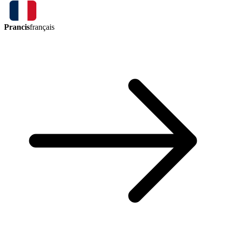
Prancis
français