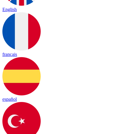
English
français
español