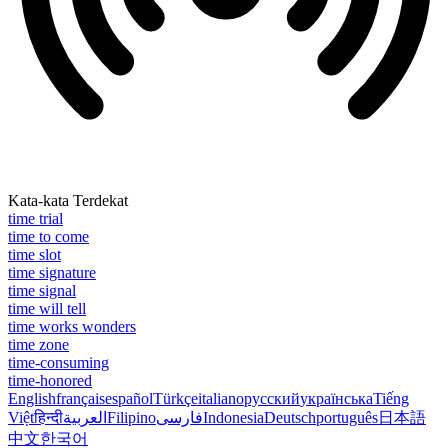
Kata-kata Terdekat
time trial
time to come
time slot
time signature
time signal
time will tell
time works wonders
time zone
time-consuming
time-honored
English
français
español
Türkçe
italiano
русский
українська
Tiếng
Việt
हिन्दी
العربية
Filipino
فارسی
Indonesia
Deutsch
português
日本語
中文
한국어