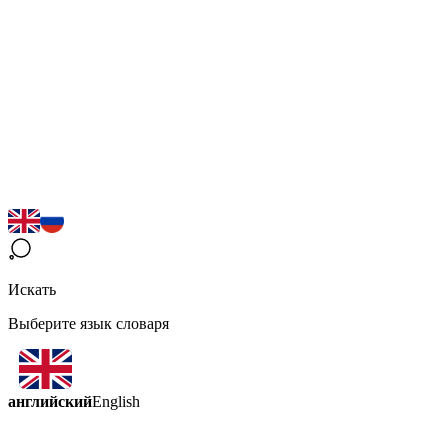
Искать
Выберите язык словаря
английский
English