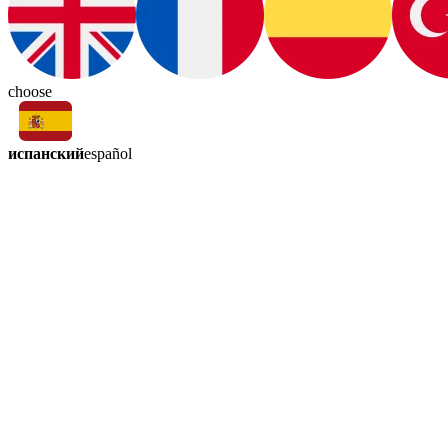
choose
испанский
español